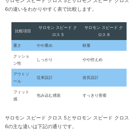
サロモン スピード クロス 5とサロモン スピード クロス
6の違いをわかりやすく表で比較します。
サロモン スピード ク
サロモン スピード ク
比較項目
ロス 5
ロス 6
重さ
やや重め
軽量
クッショ
しっかり
やや控えめ
ン性
アウトソ
従来設計
改良設計
ール
フィット
包み込む感覚
すっきり密着
感
サロモン スピード クロス 5とサロモン スピード クロス
6の主な違いは下記の通りです。