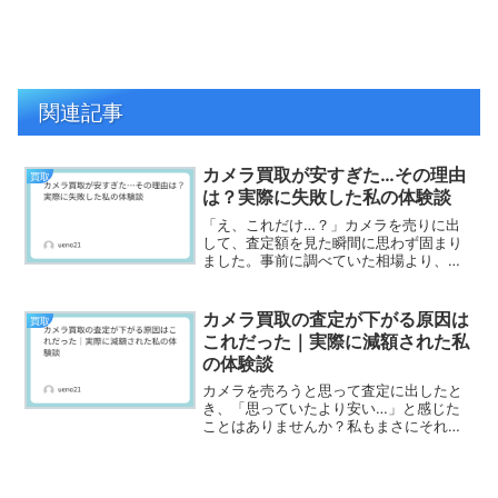
関連記事
カメラ買取が安すぎた…その理由
買取
は？実際に失敗した私の体験談
「え、これだけ…？」カメラを売りに出
して、査定額を見た瞬間に思わず固まり
ました。事前に調べていた相場より、明
らかに安すぎる金額だったからです。正
直、その場では理由がわからず「こんな
ものなのかな…」と半ばあきらめて売っ
カメラ買取の査定が下がる原因は
買取
てしまいました。でもあと...
これだった｜実際に減額された私
の体験談
カメラを売ろうと思って査定に出したと
き、「思っていたより安い…」と感じた
ことはありませんか？私もまさにそれで
した。事前に相場を調べていたつもりな
のに、提示された査定額は想像よりかな
り低め。そのときは理由が分からず、
「そんなものなのかな」とモ...