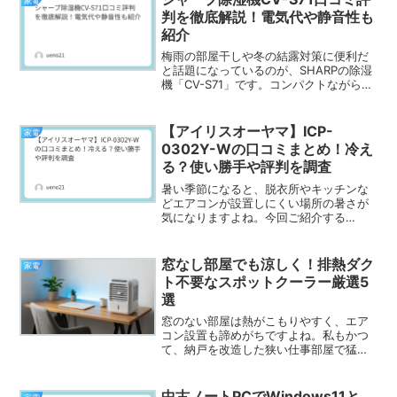
家電
まわりなど、日常のちょ...
判を徹底解説！電気代や静音性も
紹介
梅雨の部屋干しや冬の結露対策に便利だ
と話題になっているのが、SHARPの除湿
機「CV-S71」です。コンパクトながらし
っかり除湿でき、さらにプラズマクラス
ター搭載で生乾き臭対策にも期待できる
と人気を集めています。特に「洗濯物が
【アイリスオーヤマ】ICP-
家電
早く乾く」「音...
0302Y-Wの口コミまとめ！冷え
る？使い勝手や評判を調査
暑い季節になると、脱衣所やキッチンな
どエアコンが設置しにくい場所の暑さが
気になりますよね。今回ご紹介する
「ICP-0302Y-W」は、アイリスオーヤマ
が販売するコンパクトクーラーです。工
事不要で設置できるため、賃貸住宅やエ
窓なし部屋でも涼しく！排熱ダク
家電
アコン設置が難しい...
ト不要なスポットクーラー厳選5
選
窓のない部屋は熱がこもりやすく、エア
コン設置も諦めがちですよね。私もかつ
て、納戸を改造した狭い仕事部屋で猛暑
に悶絶していましたが、排熱ダクトの制
約がない冷風機やスポットクーラーが救
世主となりました。この記事では、工事
中古ノートPCでWindows11と