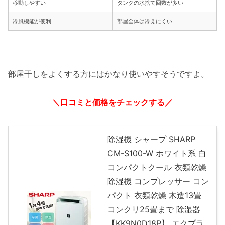
移動しやすい
タンクの水捨て回数が多い
冷風機能が便利
部屋全体は冷えにくい
部屋干しをよくする方にはかなり使いやすそうですよ。
＼口コミと価格をチェックする／
除湿機 シャープ SHARP
CM-S100-W ホワイト系 白
コンパクトクール 衣類乾燥
除湿機 コンプレッサー コン
パクト 衣類乾燥 木造13畳
コンクリ25畳まで 除湿器
【KK9N0D18P】 エクプラ