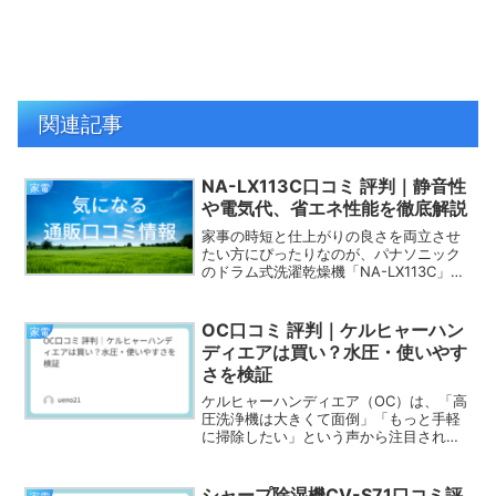
関連記事
NA-LX113C口コミ 評判｜静音性
家電
や電気代、省エネ性能を徹底解説
家事の時短と仕上がりの良さを両立させ
たい方にぴったりなのが、パナソニック
のドラム式洗濯乾燥機「NA-LX113C」で
す。ヒートポンプ乾燥で衣類をやさしく
ふんわり仕上げ、静音設計だから夜間の
運転も安心。さらに大容量11kgでまとめ
OC口コミ 評判｜ケルヒャーハン
家電
洗いも可能で...
ディエアは買い？水圧・使いやす
さを検証
ケルヒャーハンディエア（OC）は、「高
圧洗浄機は大きくて面倒」「もっと手軽
に掃除したい」という声から注目されて
いるコンパクト洗浄機です。コードレス
で軽く、必要なときにサッと使える点が
大きな魅力です。洗車やベランダ、玄関
シャープ除湿機CV-S71口コミ評