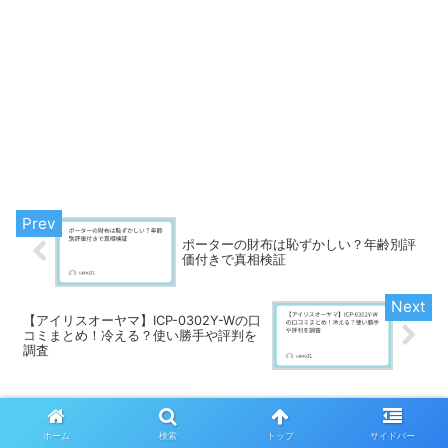
ポーターの財布は恥ずかしい？年齢別評
価付きで真相検証
【アイリスオーヤマ】ICP-0302Y-Wの口
コミまとめ！冷える？使い勝手や評判を
調査
コメント
ホーム
検索
トップ
サイドバー