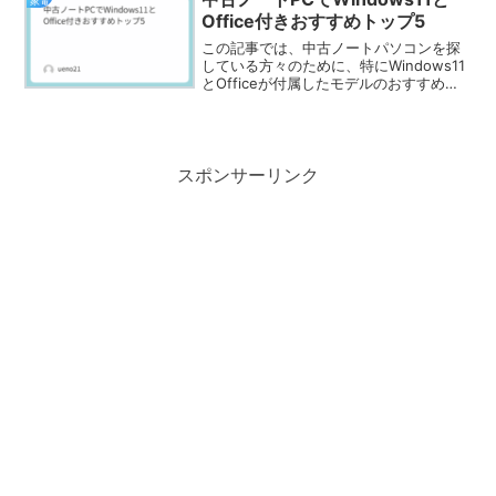
家電
不要で即導入できる実力派...
Office付きおすすめトップ5
この記事では、中古ノートパソコンを探
している方々のために、特にWindows11
とOfficeが付属したモデルのおすすめを
紹介しますコストパフォーマンスが高
く、性能も優れた中古ノートPCを選ぶ際
のポイントや、具体的なおすすめモデル
をランキン...
スポンサーリンク