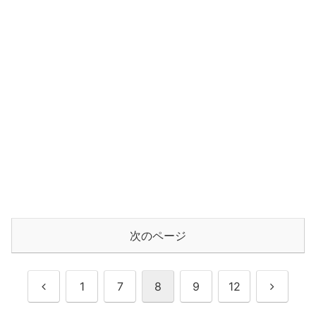
次のページ
前
次
1
7
8
9
12