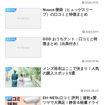
2025.07.12
Nuuca 寝袋（ヒュッゲスリー
通販情報
プ）の口コミと特徴まとめ
2025.07.11
DOD おうちテント：口コミと特
通販情報
徴まとめ（出典付き）
2025.07.10
メンズ浴衣はここで決まり！人気
生活
の購入スポット5選
2025.06.22
EH-NE5L口コミ 評判｜速乾×髪
家電
ツヤで大満足！静音＆軽量ドライ