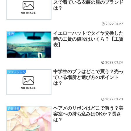
スで着ている衣装の服のブランド
は？
2022.01.27
イエローハットでタイヤ交換した
生活
時の工賃の値段はいくら？【工賃
表】
2022.01.24
中学生のブラはどこで買う？売っ
ファッション
ている場所と選び方のポイント
は？
2022.01.23
ヘアメのリボンはどこで買う？美
通販情報
容室への持ち込みはOKか？長さ
は？