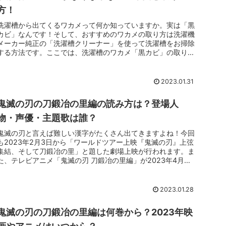
方！
洗濯槽から出てくるワカメって何か知っていますか。実は「黒
カビ」なんです！そして、おすすめのワカメの取り方は洗濯機
メーカー純正の「洗濯槽クリーナー」を使って洗濯槽をお掃除
する方法です。ここでは、洗濯槽のワカメ「黒カビ」の取り方
と、ワカメが発生...
2023.01.31
鬼滅の刃の刀鍛冶の里編の読み方は？登場人
物・声優・主題歌は誰？
鬼滅の刃と言えば難しい漢字がたくさん出てきますよね！今回
も2023年2月3日から「ワールドツアー上映『鬼滅の刃』上弦
集結、そして刀鍛冶の里」と題した劇場上映が行われます。ま
た、テレビアニメ「鬼滅の刃 刀鍛冶の里編」が2023年4月か
ら全国フ...
2023.01.28
鬼滅の刃の刀鍛冶の里編は何巻から？2023年映