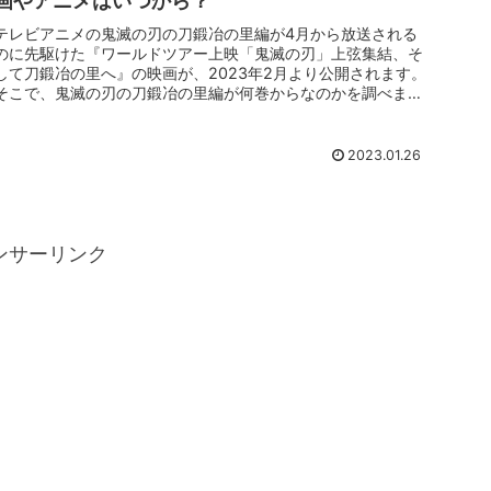
画やアニメはいつから？
テレビアニメの鬼滅の刃の刀鍛冶の里編が4月から放送される
のに先駆けた『ワールドツアー上映「鬼滅の刃」上弦集結、そ
して刀鍛冶の里へ』の映画が、2023年2月より公開されます。
そこで、鬼滅の刃の刀鍛冶の里編が何巻からなのかを調べまし
たので読み返...
2023.01.26
ンサーリンク