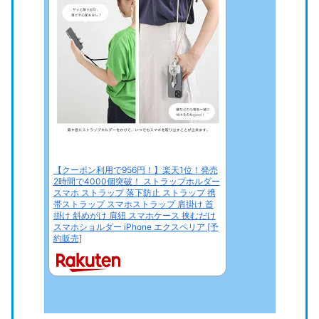
【クーポン利用で956円！】楽天1位！発売
2時間で4000個突破！ ストラップホルダー
スマホ ストラップ 落下防止 ストラップ 携
帯ストラップ スマホストラップ 肩掛け 首
掛け 斜めがけ 肩紐 スマホケース 挟むだけ
スマホショルダー iPhone エクスペリア [予
約販売]