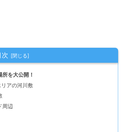
目次
場所を大公開！
エリアの河川敷
敷
ド周辺