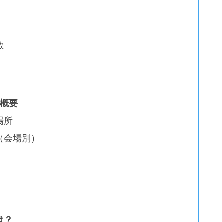
敷
と概要
場所
（会場別）
は？