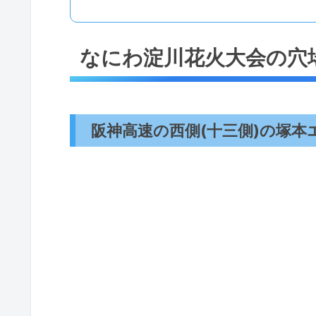
なにわ淀川花火大会の穴
阪神高速の西側(十三側)の塚本