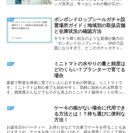
ンズ浴衣は、年々おしゃれの幅が広がっ
ており、素材や柄、着こなし方にも個性
が求められる時代です。これから初めて
浴衣を購入しようと考えている方も、既
ボンボンドロップシールガチャ設
生活
に持っているけれど新しい...
置場所ガイド｜地域別の取扱店舗
と在庫状況の確認方法
キラキラ輝く飴玉のような質感が魅力の
「ボンボンドロップシール」。SNSで話
題になりすぎて、どこのガチャガチャを
覗いても「完売」の文字ばかりでガッカ
リした経験はありませんか？この記事で
は、全国の主要な設置場所から在庫をリ
ミニトマトの水やりの量と頻度は
生活
アルタイムで確認する裏...
どのくらい？プランターで育てる
場合
家庭で野菜を簡単に育てたい人におすすめの野菜は、ミニトマトで
す。ミニトマトは初心者でも始めやすく、気軽に始められる野菜で
す。雑貨屋さんなどでも小さな卓上のミニトマト栽培キットが売って
いるのを見かけたことはありませんか？節約のためや海底菜園を...
ケーキの箱がない場合に代用でき
生活
る方法とは！？持ち運びに便利な
方法！
お誕生日やパーティー、お持たせなどでお家でケーキを作ることもあ
りますよね。ケーキを作ったは良いけれど、箱を用意してなくて持ち