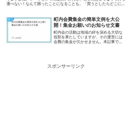
運べない！なんて困ったことになることも。「買うとしたらどこに売
っている？」「箱を買わずに家にあるもので代用できる？」...
町内会費集金の簡単文例を大公
生活
開！集金お願いのお知らせ文書
町内会の活動は地域の絆を深める大切な
役割を果たしていますが、その運営には
会費の集金が欠かせません。本記事で
は、町内会費の集金に関する簡単な文例
や方法を紹介します。班長や役員の方々
がスムーズに集金を行えるよう、具体的
な例文を交えながら解説して...
スポンサーリンク