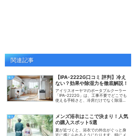
関連記事
【IPA-2222G口コミ 評判】冷え
生活
ない？効果や除湿力を徹底解説！
アイリスオーヤマのポータブルクーラー
「IPA-2222G」は、工事不要でどこでも
使える手軽さと、冷房だけでなく除湿や
換気機能まで備えた多機能さが魅力の商
品です。暑い夏を快適に乗り切りたい方
にとって、とても心強い味方となりま
メンズ浴衣はここで決まり！人気
生活
す。良い口コミでは...
の購入スポット5選
夏が近づくと、浴衣での外出がぐっと身
近に感じられるようになります。特にメ