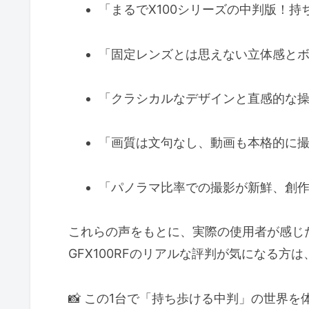
「まるでX100シリーズの中判版！持
「固定レンズとは思えない立体感と
「クラシカルなデザインと直感的な
「画質は文句なし、動画も本格的に
「パノラマ比率での撮影が新鮮、創
これらの声をもとに、実際の使用者が感じ
GFX100RFのリアルな評判が気になる方
📸 この1台で「持ち歩ける中判」の世界を