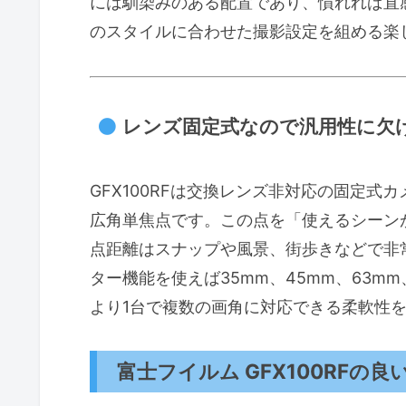
には馴染みのある配置であり、慣れれば直
のスタイルに合わせた撮影設定を組める楽
レンズ固定式なので汎用性に欠
GFX100RFは交換レンズ非対応の固定式
広角単焦点です。この点を「使えるシーン
点距離はスナップや風景、街歩きなどで非
ター機能を使えば35mm、45mm、63m
より1台で複数の画角に対応できる柔軟性
富士フイルム GFX100RFの良