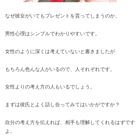
なぜ彼女がいてもプレゼントを貰ってしまうのか、
男性心理はシンプルでわかりやすいです。
女性のように深くは考えていないと書きましたが
もちろん色んな人がいるので、人それぞれです。
女性よりの考え方の人もいるでしょう。
まずは彼氏とよく話し合ってみてはいかがですか？
自分の考え方を伝えれば、相手も理解してくれるはずです
よ。