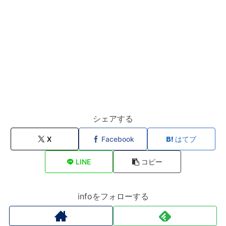
シェアする
X
Facebook
はてブ
LINE
コピー
infoをフォローする