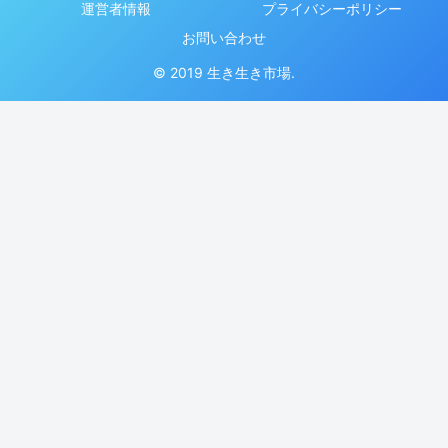
運営者情報
プライバシーポリシー
お問い合わせ
© 2019 生き生き市場.