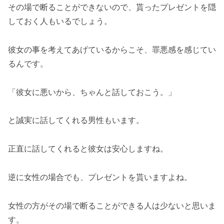
その場で断ることができないので、貰ったプレゼントを隠
しておく人もいるでしょう。
彼女の事を考えてあげているからこそ、罪悪感を感じてい
るんです。
「彼女に悪いから、ちゃんと話しておこう。」
と誠実に話してくれる男性もいます。
正直に話してくれると彼女は安心しますね。
逆に女性の場合でも、プレゼントを貰いますよね。
女性の方がその場で断ることができる人は少ないと思いま
す。