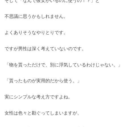
そして「なんで彼女がいるのに使うの！？」と
不思議に思うかもしれません。
よくありそうなやりとりです。
ですが男性は深く考えていないのです。
「物を貰っただけで、別に浮気しているわけじゃない。」
「貰ったものが実用的だから使う。」
実にシンプルな考え方ですよね。
女性は色々と勘ぐってしまいますが、