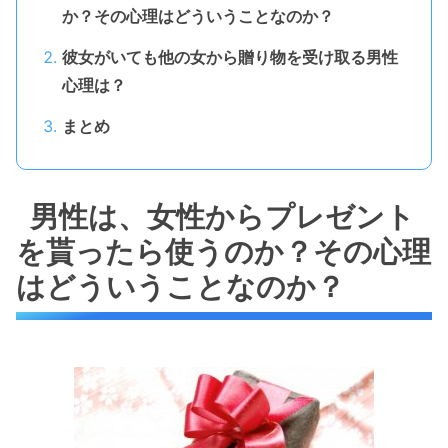
か？その心理はどういうことなのか？
彼女がいても他の女から贈り物を受け取る男性
心理は？
まとめ
男性は、女性からプレゼント
を貰ったら使うのか？その心理
はどういうことなのか？