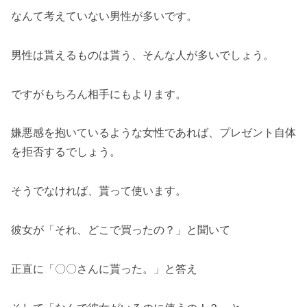
なんて考えていない男性が多いです。
男性は貰えるものは貰う、そんな人が多いでしょう。
ですがもちろん相手にもよります。
嫌悪感を抱いているような女性であれば、プレゼント自体
を拒否するでしょう。
そうでなければ、貰って使います。
彼女が「それ、どこで買ったの？」と聞いて
正直に「〇〇さんに貰った。」と答え