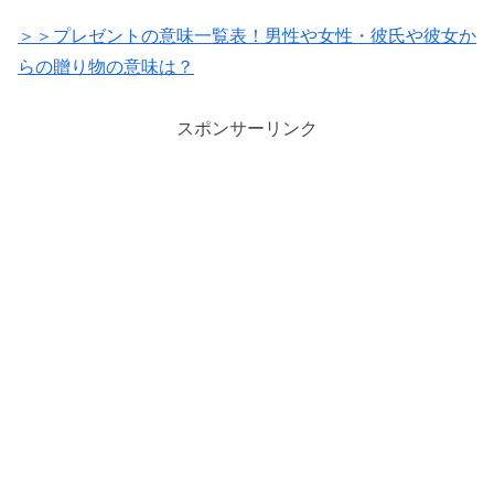
＞＞プレゼントの意味一覧表！男性や女性・彼氏や彼女か
らの贈り物の意味は？
スポンサーリンク