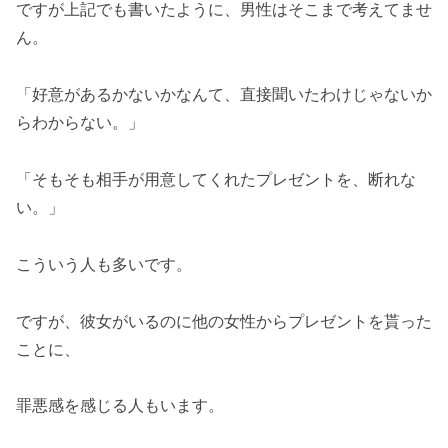
ですが上記でも書いたように、男性はそこまで考えてませ
ん。
「好意があるかないかなんて、直接聞いたわけじゃないか
らわからない。」
「そもそも相手が用意してくれたプレゼントを、断れな
い。」
こういう人も多いです。
ですが、彼女がいるのに他の女性からプレゼントを貰った
ことに、
罪悪感を感じる人もいます。