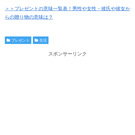
＞＞プレゼントの意味一覧表！男性や女性・彼氏や彼女か
らの贈り物の意味は？
プレゼント
生活
スポンサーリンク