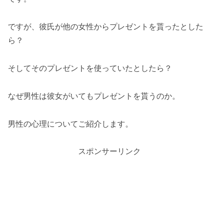
ですが、彼氏が他の女性からプレゼントを貰ったとした
ら？
そしてそのプレゼントを使っていたとしたら？
なぜ男性は彼女がいてもプレゼントを貰うのか。
男性の心理についてご紹介します。
スポンサーリンク