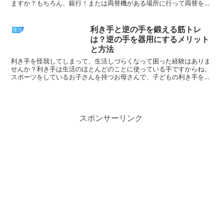
ますか？もちろん、銀行！または両替機がある場所に行って両替をし
ているのかな？では郵便局での両替についてはどうでしょう...
利き手と逆の手を鍛える筋トレ
生活
は？逆の手を器用にするメリット
と方法
利き手を怪我してしまって、生活しづらくなって困った経験はありま
せんか？利き手は生活のほとんどのことに使っている手ですからね。
スポーツをしているお子さんを持つお母さんで、子どもの利き手を逆
の手を鍛えているという人はいますか？怪我をしてしまった...
スポンサーリンク