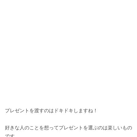
プレゼントを渡すのはドキドキしますね！
好きな人のことを想ってプレゼントを選ぶのは楽しいもの
です。