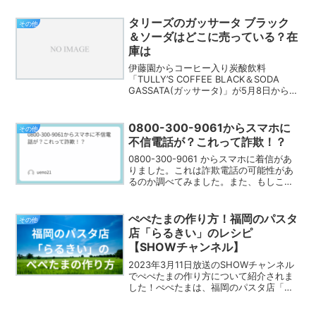
2月より公開されます。そこで、鬼滅の刃
の刀鍛冶の里編が何巻からなのかを調べ
タリーズのガッサータ ブラック
その他
ましたので読み返...
＆ソーダはどこに売っている？在
庫は
伊藤園からコーヒー入り炭酸飲料
「TULLY’S COFFEE BLACK＆SODA
GASSATA(ガッサータ)」が5月8日から発
売されました。370mlボトル缶で、価格
は税込176円です。さらには、「タリーズ
のガッサータ3本と黒泡グラスセ...
0800-300-9061からスマホに
その他
不信電話が？これって詐欺！？
0800-300-9061 からスマホに着信があ
りました。これは詐欺電話の可能性があ
るのか調べてみました。また、もしこの
電話が正当なもので、折り返す場合は
184 を付けてかけ直すと、こちらの電話
番号を知らせずに相手が誰なのかを特定
ぺぺたまの作り方！福岡のパスタ
その他
できるの...
店「らるきい」のレシピ
【SHOWチャンネル】
2023年3月11日放送のSHOWチャンネル
でぺぺたまの作り方について紹介されま
した！ぺぺたまは、福岡のパスタ店「ら
るきい」が発祥の地です。有名人も訪れ
るという人気のお店で、いつも行列がで