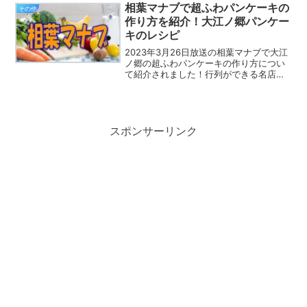
きています。ぺぺたまのレシピぺぺたま
相葉マナブで超ふわパンケーキの
その他
の材料●材料（1...
作り方を紹介！大江ノ郷パンケー
キのレシピ
2023年3月26日放送の相葉マナブで大江
ノ郷の超ふわパンケーキの作り方につい
て紹介されました！行列ができる名店の
アレを作りたい！という企画で今回は、
大江ノ郷さんの賞味期限１０分！？の超
ふわパンケーキを再現してみます。大江
ノ郷の超ふわパンケ...
スポンサーリンク