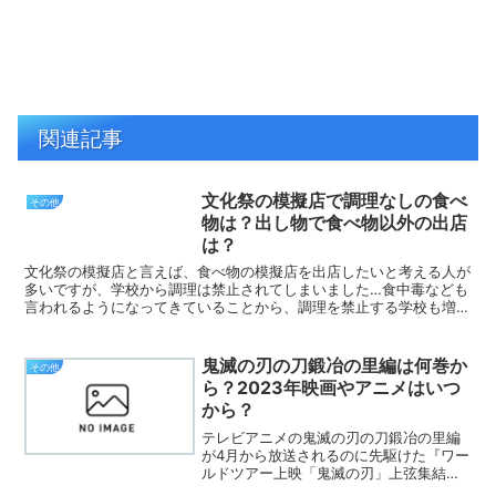
関連記事
文化祭の模擬店で調理なしの食べ
その他
物は？出し物で食べ物以外の出店
は？
文化祭の模擬店と言えば、食べ物の模擬店を出店したいと考える人が
多いですが、学校から調理は禁止されてしまいました…食中毒なども
言われるようになってきていることから、調理を禁止する学校も増え
てきているようです。では、調理の模擬店以外で、模擬店を...
鬼滅の刃の刀鍛冶の里編は何巻か
その他
ら？2023年映画やアニメはいつ
から？
テレビアニメの鬼滅の刃の刀鍛冶の里編
が4月から放送されるのに先駆けた『ワー
ルドツアー上映「鬼滅の刃」上弦集結、
そして刀鍛冶の里へ』の映画が、2023年