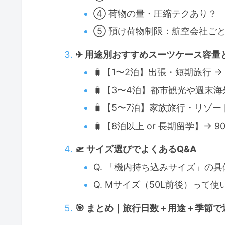
④ 荷物の量・圧縮テクあり？
⑤ 預け荷物制限：航空会社ご
✈ 用途別おすすめスーツケース容量
🧳【1〜2泊】出張・短期旅行 → 
🧳【3〜4泊】都市観光や週末海外
🧳【5〜7泊】家族旅行・リゾート
🧳【8泊以上 or 長期留学】→ 9
🛫 サイズ選びでよくあるQ&A
Q. 「機内持ち込みサイズ」の
Q. Mサイズ（50L前後）って
🎯 まとめ｜旅行日数＋用途＋季節