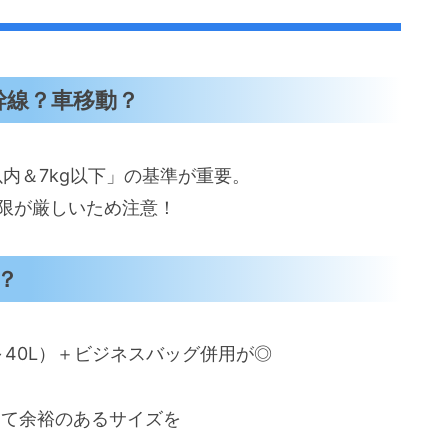
幹線？車移動？
以内＆7kg以下」の基準が重要。
制限が厳しいため注意！
？
～40L）＋ビジネスバッグ併用が◎
して余裕のあるサイズを