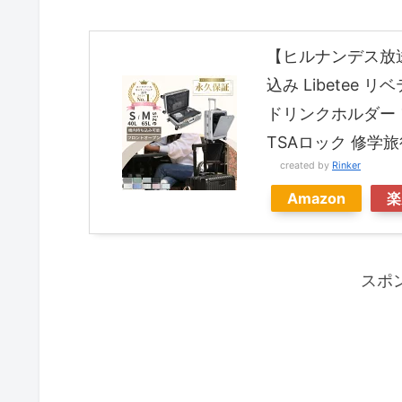
【ヒルナンデス放
込み Libetee 
ドリンクホルダー 
TSAロック 修学旅
created by
Rinker
Amazon
楽
スポ