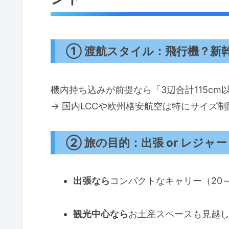
① 渡航スタイル：飛行機？新
機内持ち込みが前提なら「3辺合計115cm
→ 国内LCCや欧州格安航空は特にサイズ
② 旅の目的：出張 or レジャー
出張なら
コンパクトなキャリー（20
観光中心なら
お土産スペースも見越