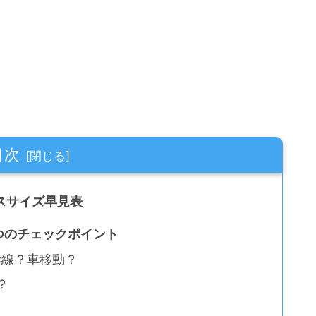
目次
スサイズ早見表
5つのチェックポイント
幹線？車移動？
？