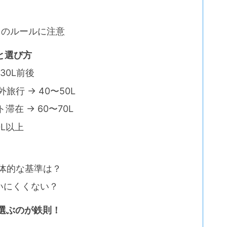
とのルールに注意
と選び方
30L前後
旅行 → 40〜50L
滞在 → 60〜70L
0L以上
具体的な基準は？
使いにくくない？
で選ぶのが鉄則！