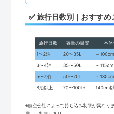
✅ 旅行日数別｜おすす
旅行日数
容量の目安
本体
1〜2泊
20〜35L
～100c
3〜4泊
35〜50L
～115
5〜7泊
50〜70L
～135c
8泊以上
70〜100L+
140cm
※航空会社によって持ち込み制限が異なります。
厳しい制限もあり。