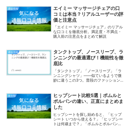
エイミー マッサージチェアの口
通販情報
コミは本当？リアルユーザーの評
価と注意点
「エイミー マッサージチェア」のリアル
な口コミを徹底分析。満足度・不満点・
購入前の注意点をまとめて解説
タンクトップ、ノースリーブ、ラ
通販情報
ンニングの最適選び！機能性を徹
底比
「タンクトップ」「ノースリーブ」「ラ
ンニングシャツ」――似ているようで微
妙に違うこの3つ。普段のファッションか
らスポーツまで幅広く使えるアイテムで
すが、用途や機能性を理解して選ばない
と、快適さやおしゃれ感に差が出てしま
ヒップシート比較5選｜ポムルと
未分類
います。ここでは、それ...
ポルバンの違い、正直にまとめま
した
ヒップシートを探し始めると、「ヒップ
シート いつから使える？」「ヒップシー
トは何歳まで？」「ポムルとポルバンの
違いは？」と、気になることが一気に増