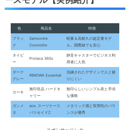
色
商品名
特徴
ブラッ
Samsonite
軽量＆高耐久の超定番モデ
ク
Cosmolite
ル。国際線でも安心
ネイビ
静音キャスターでビジネス利
Proteca 360s
ー
用者に人気
ダーク
洗練されたデザインで人と被
RIMOWA Essential
グレー
りにくい
無印良品 ハードキ
無印らしいシンプル美と手頃
カーキ
ャリー
な価格
ガンメ
ace. スーツケース
メタリック感と実用性のバラ
タ
パリセイドZ
ンスが優秀