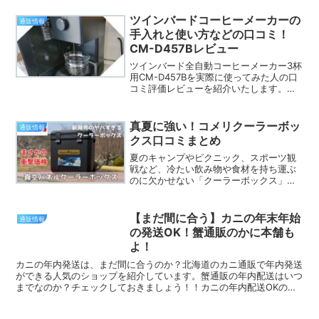
えますよね。わたしも、抱っこ紐がだん
だん重く感じるようになってからヒップ
ツインバードコーヒーメーカーの
通販情報
シートおすすめ を調べ...
手入れと使い方などの口コミ！
CM-D457Bレビュー
ツインバード全自動コーヒーメーカー3杯
用CM-D457Bを実際に使ってみた人の口
コミ評価レビューを紹介いたします。
TWINBIRD全自動コーヒーメーカー3杯用
(CM-D457B)の使い方やお手入れのしや
すさや電気代など、実際に使ってみた感
真夏に強い！コメリクーラーボッ
通販情報
想...
クス口コミまとめ
夏のキャンプやピクニック、スポーツ観
戦など、冷たい飲み物や食材を持ち運ぶ
のに欠かせない「クーラーボックス」。
とはいえ、「しっかり保冷できて価格も
手ごろなものが欲しい」という方も多い
のではないでしょうか？そんな方に注目
【まだ間に合う】カニの年末年始
通販情報
されているのが、ホームセ...
の発送OK！蟹通販のかに本舗も
よ！
カニの年内発送は、まだ間に合うのか？北海道のカニ通販で年内発送
ができる人気のショップを紹介しています。蟹通販の年内配送はいつ
までなのか？チェックしておきましょう！！カニの年内配送OKの北
海道の蟹通販はココ！北海道の蟹通販のオススメ情報です。...