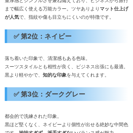
重厚感とシンプルさを兼ね備えており、ビジネスから旅行
まで幅広く使える万能カラー。ツヤありより
マット仕上げ
が人気
で、指紋や傷も目立ちにくいのが特徴です。
✅ 第2位：ネイビー
落ち着いた印象で、清潔感もある色味。
スーツスタイルとも相性が良く、ビジネス出張にも最適。
黒より軽やかで、
知的な印象
を与えてくれます。
✅ 第3位：ダークグレー
都会的で洗練された印象。
黒ほど堅くなく、ネイビーより個性が出せる絶妙な中間色
です。
地味すぎず、派手すぎない
バランス感が魅力。