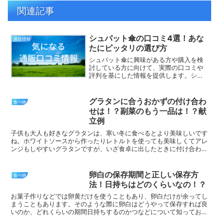
関連記事
シュパット傘の口コミ4選！あな
通販情報
たにピッタリの選び方
シュパット傘に興味がある方や購入を検
討している方に向けて、実際の口コミや
評判を基にした情報を提供します。シュ
パット傘の魅力や選び方、使用シーンに
応じたおすすめモデルを詳しく解説し、
あなたにピッタリの傘を見つけることが
グラタンに合うおかずの付け合わ
食べ物
できれば嬉しく思います。...
せは！？副菜のもう一品は！？献
立例
子供も大人も好きなグラタンは、寒い冬に食べるとより美味しいです
ね。ホワイトソースから作ったりレトルトを使っても美味しくてアレ
ンジもしやすいグラタンですが、いざ食卓に出したときに付け合わせ
のおかずは何にしたらいいか迷いますよね。グラタンをメイ...
卵白の保存期間と正しい保存方
食べ物
法！日持ちはどのくらいなの！？
お菓子作りなどでは卵黄だけを使うこともあり、卵白だけが余ってし
まうこともあります。そのような際に卵白はどうやって保存すれば良
いのか、どれくらいの期間日持ちするのかつなどについて知っておく