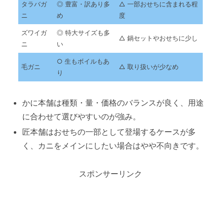
タラバガ
◎ 豊富・訳あり多
△ 一部おせちに含まれる程
ニ
め
度
ズワイガ
◎ 特大サイズも多
△ 鍋セットやおせちに少し
ニ
い
○ 生もボイルもあ
毛ガニ
△ 取り扱いが少なめ
り
かに本舗は種類・量・価格のバランスが良く、用途
に合わせて選びやすいのが強み。
匠本舗はおせちの一部として登場するケースが多
く、カニをメインにしたい場合はやや不向きです。
スポンサーリンク