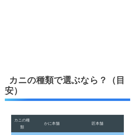
カニの種類で選ぶなら？（目
安）
カニの種
かに本舗
匠本舗
類