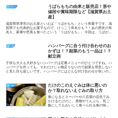
うばらもちの由来と販売店！形や
おでかけ
値段や賞味期限など【滋賀県お土
産】
滋賀県草津市のお土産といえば「うばがもち」という和菓子です。滋
賀県でも代表的なお菓子なので、けっこう有名かも？！あの歴史の有
名人、家康や芭蕉も食べたという「うばがもち」。今回は、うばがも
ちの由来から販売店や商品の形や値段や賞味期限などを紹介...
ハンバーグに合う付け合わせのお
食べ物
かずは！？副菜のもう一品は！？
献立例
子供も大人も大好きなハンバーグは定番メニューのひとつですね。ハ
ンバーグを作っても、それだけじゃ物足りないので副菜を用意しない
と見た目も寂しいです。ハンバーグにはどんな付け合わせが良いの
か？副菜は何がいいのか？またハンバーグのおすすめの献立例...
たけのこのえぐみは体に悪いの
食べ物
か？取れないえぐみの取り方
春になるとスーパーや八百屋の店先でみ
かけるたけのこ。煮物やてんぷら、筍ご
飯にしてもおいしく食べられる春の味覚
の一つですね。でもたけのこってしっか
り下処理しないとえぐみが残っておいし
くないなんてことになりますよね。そこ