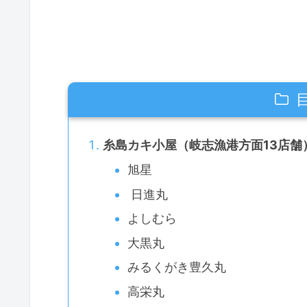
糸島カキ小屋（岐志漁港方面13店舗
旭星
日進丸
よしむら
大黒丸
みるくがき豊久丸
高栄丸