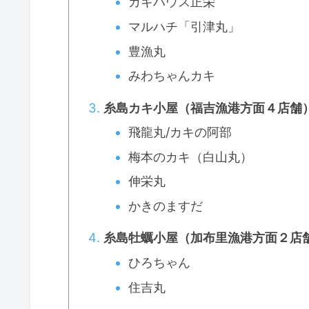
カキハウス正栄
マルハチ「引津丸」
豊漁丸
みわちゃんカキ
糸島カキ小屋（福吉漁港方面４店舗
飛龍丸/カキの阿部
梅本のカキ（白山丸）
伸栄丸
かきのますだ
糸島牡蠣小屋（加布里漁港方面２店
ひろちゃん
住吉丸