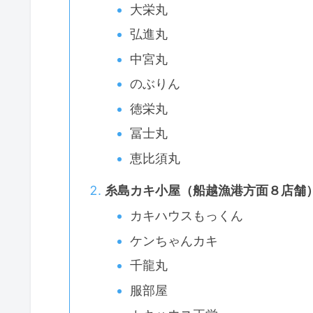
大栄丸
弘進丸
中宮丸
のぶりん
徳栄丸
冨士丸
恵比須丸
糸島カキ小屋（船越漁港方面８店舗
カキハウスもっくん
ケンちゃんカキ
千龍丸
服部屋