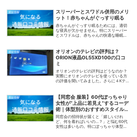
とカトージ2シーターネクストですが、ど
んな違いがあるのか、どっちがいいのか
気になりますよね。カトージ2シーターと
スリーパーとスワドル併用のメリ
通販情報
カトージ2シータ...
ット！赤ちゃんがぐっすり眠る
赤ちゃんがぐっすり眠るためには、適切
な寝具が欠かせません。特にスリーパー
とスワドルは、赤ちゃんの快適な睡眠を
サポートするための重要なアイテムで
す。この記事では、スリーパーとスワド
ルの併用について詳しく解説し、赤ちゃ
オリオンのテレビの評判は？
通販情報
んの眠りをより良くするため...
ORION液晶OL55XD100の口コ
ミ
オリオンのテレビの評判はどうなのか？
実際にオリオンのテレビを使っている方
の評価を聞いてみました。さらに４Kテレ
ビ55型オリオンOL55XD100の口コミを
実際に使ってみた人の口コミ評価レビュ
ーを紹介いたします。ORIONテレビ４
【同窓会 服装】60代ぽっちゃり
通販情報
K55型（O...
女性が“上品に若見え”するコーデ
術｜体型別のおすすめスタイルも
紹介
同窓会の招待状が届くと「嬉しいけれ
ど、何を着ればいいの…？」と悩む60代
女性は多いもの。特にぽっちゃり体型の
場合、シルエットや素材しだいで“老け見
え”“太見え”に直結してしまいます。この