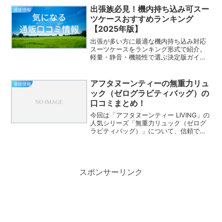
記事では、60代ぽっちゃり女性が 無理せ
出張族必見！機内持ち込み可スー
通販情報
ず若々しく、品...
ツケースおすすめランキング
【2025年版】
出張が多い方に最適な機内持ち込み対応
スーツケースをランキング形式で紹介。
軽量・静音・機能性で選ぶ決定版ガイ
ド！
アフタヌーンティーの無重力リュ
通販情報
ック（ゼログラビティバッグ）の
口コミまとめ！
今回は「アフタヌーンティー LIVING」の
人気シリーズ「無重力リュック（ゼログ
ラビティバッグ）」について、信頼でき
るECサイトの口コミと特徴をまとめまし
た。■悪い口コミ 「PCパッドが硬くて荷
物が入れづらい」：特にノートPCを入れ
ない方に...
スポンサーリンク