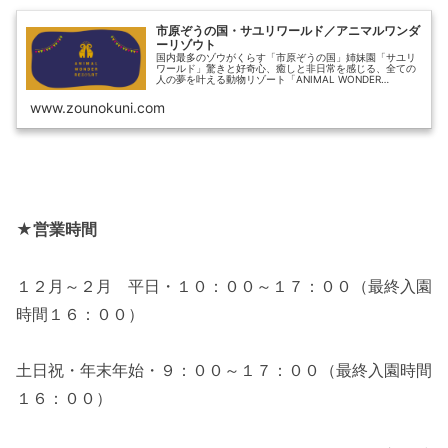
市原ぞうの国・サユリワールド／アニマルワンダ
ーリゾウト
国内最多のゾウがくらす「市原ぞうの国」姉妹園「サユリ
ワールド」驚きと好奇心、癒しと非日常を感じる、全ての
人の夢を叶える動物リゾート「ANIMAL WONDER
REZOURT（アニマル ワンダー リゾウト）」
www.zounokuni.com
★営業時間
１２月～２月 平日・１０：００～１７：００（最終入園
時間１６：００）
土日祝・年末年始・９：００～１７：００（最終入園時間
１６：００）