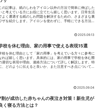
ワザ
この記事は、紙のしわをアイロン以外の方法で簡単に伸ばした
いと考えている方にお役に立てたら嬉しく思います。日常生活
でよく遭遇する紙のしわ問題を解決するための、さまざまな裏
ワザを紹介します。アイロンを使わずに、手軽にできる方法を
知ることで、あな...
2025.09.13
学校を休む理由、家の用事で使える表現15選
学校を休む理由として「家の用事」を考えている方々に参考に
なれば嬉しく思います。具体的には、家の用事で学校を休む際
の適切な表現や理由、連絡方法について詳しく解説します。特
に、どのように伝えると良いか、また注意すべき点についても
触れています。こ...
2025.09.04
7割が成功した赤ちゃんの夜泣き対策！新生児が
良く寝る方法とは？