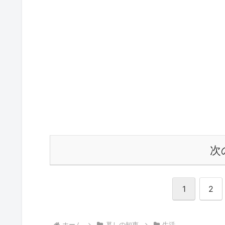
次
1
2
ホーム
暮しの知恵
生活