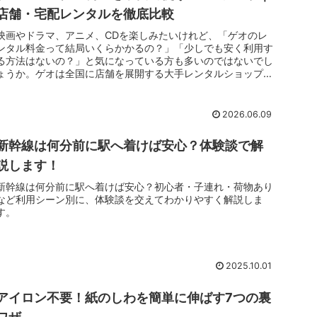
店舗・宅配レンタルを徹底比較
映画やドラマ、アニメ、CDを楽しみたいけれど、「ゲオのレ
ンタル料金って結局いくらかかるの？」「少しでも安く利用す
る方法はないの？」と気になっている方も多いのではないでし
ょうか。ゲオは全国に店舗を展開する大手レンタルショップで
すが、店舗レンタ...
2026.06.09
新幹線は何分前に駅へ着けば安心？体験談で解
説します！
新幹線は何分前に駅へ着けば安心？初心者・子連れ・荷物あり
など利用シーン別に、体験談を交えてわかりやすく解説しま
す。
2025.10.01
アイロン不要！紙のしわを簡単に伸ばす7つの裏