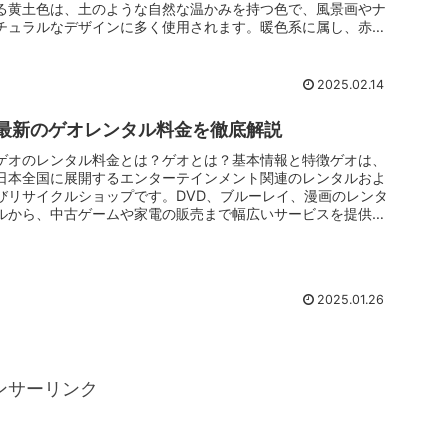
る黄土色は、土のような自然な温かみを持つ色で、風景画やナ
チュラルなデザインに多く使用されます。暖色系に属し、赤み
を帯びたものか...
2025.02.14
最新のゲオレンタル料金を徹底解説
ゲオのレンタル料金とは？ゲオとは？基本情報と特徴ゲオは、
日本全国に展開するエンターテインメント関連のレンタルおよ
びリサイクルショップです。DVD、ブルーレイ、漫画のレンタ
ルから、中古ゲームや家電の販売まで幅広いサービスを提供し
ています。レン...
2025.01.26
ンサーリンク