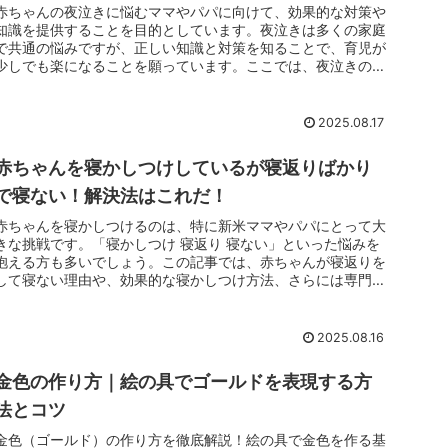
赤ちゃんの夜泣きに悩むママやパパに向けて、効果的な対策や
知識を提供することを目的としています。夜泣きは多くの家庭
で共通の悩みですが、正しい知識と対策を知ることで、育児が
少しでも楽になることを願っています。ここでは、夜泣きの基
本から成功する対...
2025.08.17
赤ちゃんを寝かしつけしているが寝返りばかり
で寝ない！解決法はこれだ！
赤ちゃんを寝かしつけるのは、特に新米ママやパパにとって大
きな挑戦です。「寝かしつけ 寝返り 寝ない」といった悩みを
抱える方も多いでしょう。この記事では、赤ちゃんが寝返りを
して寝ない理由や、効果的な寝かしつけ方法、さらには専門家
のアドバイスを...
2025.08.16
金色の作り方｜絵の具でゴールドを表現する方
法とコツ
金色（ゴールド）の作り方を徹底解説！絵の具で金色を作る基