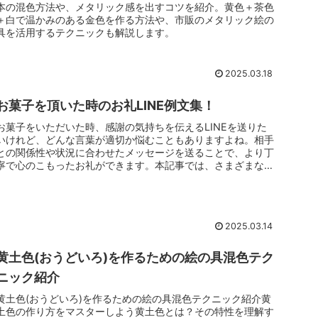
本の混色方法や、メタリック感を出すコツを紹介。黄色＋茶色
＋白で温かみのある金色を作る方法や、市販のメタリック絵の
具を活用するテクニックも解説します。
2025.03.18
お菓子を頂いた時のお礼LINE例文集！
お菓子をいただいた時、感謝の気持ちを伝えるLINEを送りた
いけれど、どんな言葉が適切か悩むこともありますよね。相手
との関係性や状況に合わせたメッセージを送ることで、より丁
寧で心のこもったお礼ができます。本記事では、さまざまなシ
チュエーション...
2025.03.14
黄土色(おうどいろ)を作るための絵の具混色テク
ニック紹介
黄土色(おうどいろ)を作るための絵の具混色テクニック紹介黄
土色の作り方をマスターしよう黄土色とは？その特性を理解す