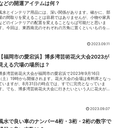
などの開運アイテムは何？
風水とインテリア用品には、深い関係があります。確かに、部
屋の間取りを変えることは容易ではありませんが、小物や家具
などのインテリアの配置を変えることならば可能だと思いま
す。今回は、東西南北のそれぞれの方角に置くといいものを紹
介いたします。少し...
2023.09.11
【福岡市の愛宕浜】博多湾芸術花火大会2023が
見える穴場の場所は？
博多湾芸術花火大会が福岡市の愛宕浜で2023年9月16日
（土）19時から開催されます。花火大会の会場は有料席となっ
ていますが、8月31日の時点では、すでに完売となっていま
す。でも、博多湾芸術花火大会に行きたいという人に花火が見
える穴場の場所...
2023.09.07
風水で良い車のナンバー4桁・3桁・2桁の数字で