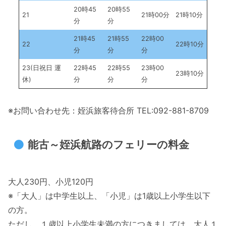
20時45
20時55
21
21時00分
21時10分
分
分
21時45
21時55
22時00
22
22時10分
分
分
分
23(日祝日 運
22時45
22時55
23時00
23時10分
休)
分
分
分
※お問い合わせ先：姪浜旅客待合所 TEL:092-881-8709
能古～姪浜航路のフェリーの料金
大人230円、小児120円
※「大人」は中学生以上、「小児」は1歳以上小学生以下
の方。
ただし、１歳以上小学生未満の方につきましては、大人１