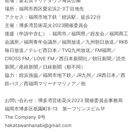
会場：愛宕浜マリナタウン海浜公園
場所：福岡市西区愛宕浜2-3丁目地先
アクセス：福岡市地下鉄「姪浜駅」徒歩22分
主催：博多湾芸術花火2023開催委員会
後援（申請中含む）：福岡市／福岡県／姪友会／福岡商工
会議所／福岡青年会議所／福岡放送／九州朝日放送／RKB
毎日放送／テレビ西日本／TVQ九州放送／FM福岡／
CROSS FM／LOVE FM／西日本新聞社／朝日新聞／読売
新聞／産経新聞／日経新聞（順不同）
協力：姪浜漁協／福岡市地下鉄／JR九州／JR西日本／西
鉄バス／西福岡マリーナマリノア／他
お問い合わせ：博多湾芸術花火2023 開催委員会事務局
福岡市博多区祇園町8-13 第一プリンスビル1F
The Company 9号
hakatawanhanabi@gmail.com