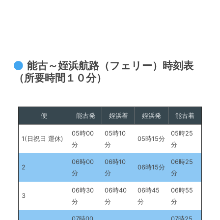
能古～姪浜航路（フェリー）時刻表
（所要時間１０分）
便
能古発
姪浜着
姪浜発
能古着
05時00
05時10
05時25
1(日祝日 運休)
05時15分
分
分
分
06時00
06時10
06時25
2
06時15分
分
分
分
06時30
06時40
06時45
06時55
3
分
分
分
分
07時00
07時25