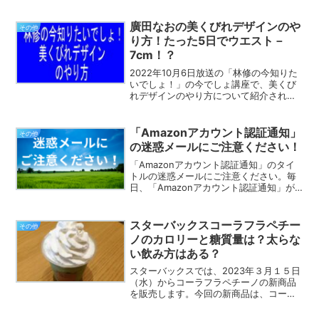
が玉ねぎを食べちゃうと、死んでしまうという…けっこう恐...
廣田なおの美くびれデザインのや
その他
り方！たった5日でウエスト－
7cm！？
2022年10月6日放送の「林修の今知りた
いでしょ！」の今でしょ講座で、美くび
れデザインのやり方について紹介されま
した！Amazonランキング書籍総合1位
（ダイエットエクササイズ部門）の書籍
で、廣田なおさん著「美くびれデザイ
「Amazonアカウント認証通知」
その他
ン」の5日でウエ...
の迷惑メールにご注意ください！
「Amazonアカウント認証通知」のタイ
トルの迷惑メールにご注意ください。毎
日、「Amazonアカウント認証通知」が
届きますが、フィッシングメールの恐れ
があるので、メールの中のホームページ
にアクセスして個人情報を絶対に入力し
スターバックスコーラフラペチー
その他
ないようにしてく...
ノのカロリーと糖質量は？太らな
い飲み方はある？
スターバックスでは、2023年３月１５日
（水）からコーラフラペチーノの新商品
を販売します。今回の新商品は、コーラ
味のフラペチーノということもあって、
SNSでも話題となっています！…です