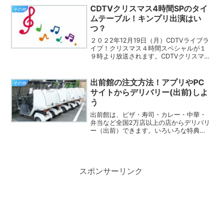
が、高カロリーともっぱらの評判のフラ
CDTVクリスマス4時間SPのタイ
その他
ペチーノ。さらにコー...
ムテーブル！キンプリ出演はい
つ？
２０２2年12月19日（月）CDTVライブラ
イブ！クリスマス４時間スペシャルが１
９時より放送されます。CDTVクリスマス
に出演するアーティストは、いつ頃歌う
のかというタイムテーブルを紹介してい
ます。キンプリやなにわ男子やSnow
出前館の注文方法！アプリやPC
その他
Manなど...
サイトからデリバリー(出前)しよ
う
出前館は、ピザ・寿司・カレー・中華・
弁当など全国2万店以上の店からデリバリ
ー（出前）できます。いろいろな特典や
クーポンなどもあります。さらにTポイン
トもたまるようになっています。登録か
ら注文方法までを紹介していきます。出
前館の会員登録のやり...
スポンサーリンク