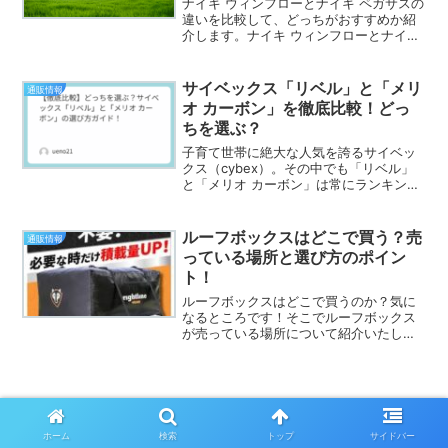
ナイキ ウィンフローとナイキ ペガサスの
違いを比較して、どっちがおすすめか紹
介します。ナイキ ウィンフローとナイキ
ペガサスですが、どんな違いがあるの
か、どっちがいいのか気になりますよ
ね。ナイキ ウィンフローとナイキ ペガサ
サイベックス「リベル」と「メリ
通販情報
スの違いを調べて...
オ カーボン」を徹底比較！どっ
ちを選ぶ？
子育て世帯に絶大な人気を誇るサイベッ
クス（cybex）。その中でも「リベル」
と「メリオ カーボン」は常にランキング
上位に君臨しています。しかし、どちら
も軽量で高性能なため、「結局、自分の
暮らしにはどちらが合うの？」と迷うマ
ルーフボックスはどこで買う？売
通販情報
マ・パパも多いはず...
っている場所と選び方のポイン
ト！
ルーフボックスはどこで買うのか？気に
なるところです！そこでルーフボックス
が売っている場所について紹介いたしま
す。さらに、ルーフボックスの選び方の
ポイントついても紹介いたします。参考
になれば嬉しく思います。ルーフボック
スはどこで買う？売ってい...
スポンサーリンク
ホーム
検索
トップ
サイドバー