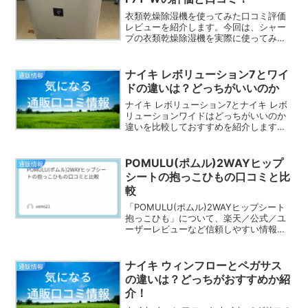
衣類乾燥除湿機を使ってみた口コミ評価
レビューを紹介します。今回は、シャー
プの衣類乾燥除湿機を実際に使ってみた
感想を20代後半の男性（フリーランス）
からいただきました。シャープの衣類乾
燥除湿機で部屋干しはどれぐらいで乾く
ナイキ レボリューション7とワイ
通販情報
のか？また使い方や電気...
ドの違いは？どっちがいいのか
ナイキ レボリューション7とナイキ レボ
リューションワイドはどっちがいいのか
違いを比較しておすすめを紹介します。
ナイキ レボリューション7とナイキ レボ
リューションワイドですが、どっちがい
いのか悩みますよね。ナイキ レボリュー
POMULU(ポムル)2WAYヒップ
通販情報
ション7とナイ...
シートの抱っこひもの口コミと比
較
「POMULU(ポムル)2WAYヒップシート
抱っこひも」について、楽天／公式／ユ
ーザーレビューなど信頼しやすい情報を
中心に “良い点・悪い点・特徴・おすすめ
する人” をまとめました。購入前の参考に
なれば嬉しいです！■ 良い口コミ（メリ
ナイキ ウィンフローとペガサス
通販情報
ット...
の違いは？どっちがおすすめか紹
介！