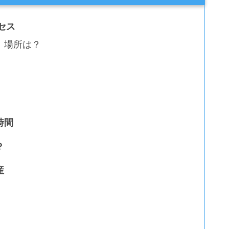
セス
！場所は？
時間
？
産