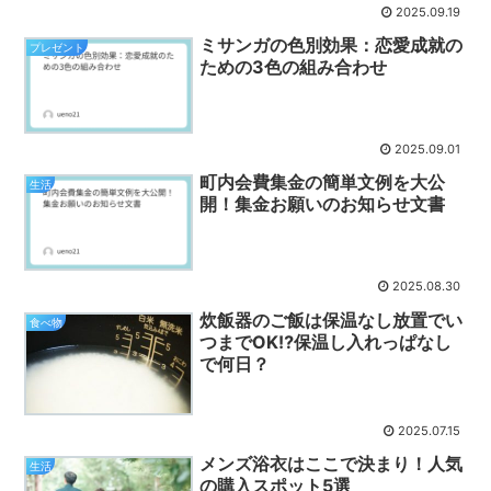
2025.09.19
ミサンガの色別効果：恋愛成就の
プレゼント
ための3色の組み合わせ
2025.09.01
町内会費集金の簡単文例を大公
生活
開！集金お願いのお知らせ文書
2025.08.30
炊飯器のご飯は保温なし放置でい
食べ物
つまでOK⁉保温し入れっぱなし
で何日？
2025.07.15
メンズ浴衣はここで決まり！人気
生活
の購入スポット5選