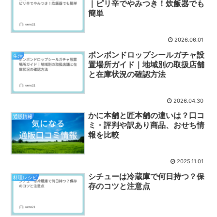
｜ピリ辛でやみつき！炊飯器でも
簡単
2026.06.01
ボンボンドロップシールガチャ設
生活
置場所ガイド｜地域別の取扱店舗
と在庫状況の確認方法
2026.04.30
かに本舗と匠本舗の違いは？口コ
通販情報
ミ・評判や訳あり商品、おせち情
報を比較
2025.11.01
シチューは冷蔵庫で何日持つ？保
料理レシピ
存のコツと注意点