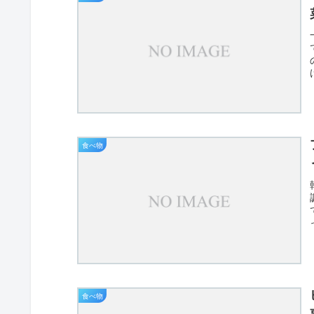
食べ物
食べ物