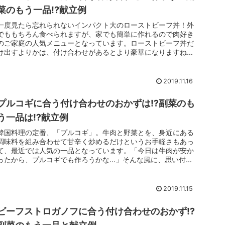
菜のもう一品!?献立例
一度見たら忘れられないインパクト大のローストビーフ丼！外
でももちろん食べられますが、家でも簡単に作れるので肉好き
のご家庭の人気メニューとなっています。ローストビーフ丼だ
け出すよりかは、付け合わせがあるとより豪華になりますね。
こちらでは和風も...
2019.11.16
プルコギに合う付け合わせのおかずは⁉副菜のも
う一品は⁉献立例
韓国料理の定番、「プルコギ」。牛肉と野菜とを、身近にある
調味料を組み合わせて甘辛く炒めるだけというお手軽さもあっ
て、最近では人気の一品となっています。「今日は牛肉が安か
ったから、プルコギでも作ろうかな…」そんな風に、思い付い
たらすぐにでも作...
2019.11.15
ビーフストロガノフに合う付け合わせのおかず⁉