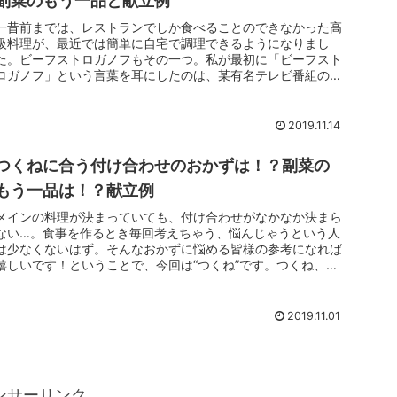
副菜のもう一品と献立例
一昔前までは、レストランでしか食べることのできなかった高
級料理が、最近では簡単に自宅で調理できるようになりまし
た。ビーフストロガノフもその一つ。私が最初に「ビーフスト
ロガノフ」という言葉を耳にしたのは、某有名テレビ番組のお
料理コーナーでした...
2019.11.14
つくねに合う付け合わせのおかずは！？副菜の
もう一品は！？献立例
メインの料理が決まっていても、付け合わせがなかなか決まら
ない…。食事を作るとき毎回考えちゃう、悩んじゃうという人
は少なくないはず。そんなおかずに悩める皆様の参考になれば
嬉しいです！ということで、今回は“つくね”です。つくね、美
味しいですよね...
2019.11.01
ンサーリンク