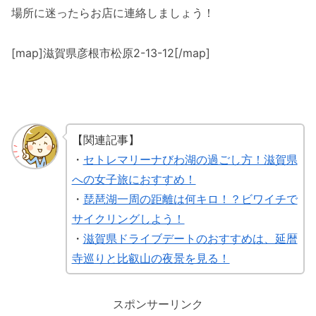
場所に迷ったらお店に連絡しましょう！
[map]滋賀県彦根市松原2-13-12[/map]
【関連記事】
・
セトレマリーナびわ湖の過ごし方！滋賀県
への女子旅におすすめ！
・
琵琶湖一周の距離は何キロ！？ビワイチで
サイクリングしよう！
・
滋賀県ドライブデートのおすすめは、延暦
寺巡りと比叡山の夜景を見る！
スポンサーリンク