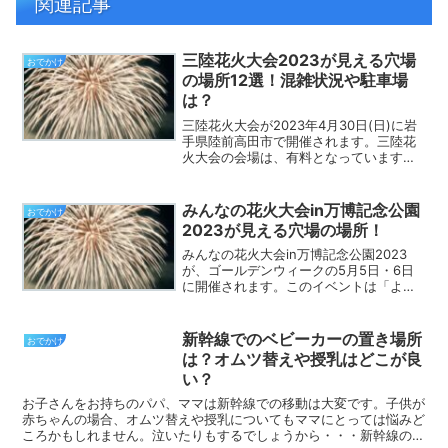
関連記事
三陸花火大会2023が見える穴場
おでかけ
の場所12選！混雑状況や駐車場
は？
三陸花火大会が2023年4月30日(日)に岩
手県陸前高田市で開催されます。三陸花
火大会の会場は、有料となっています。
また周辺は交通規制もあり混雑が予想さ
れます。ここでは、三陸花火大会が見え
る穴場の場所を口コミなどを調べまとめ
みんなの花火大会in万博記念公園
おでかけ
ました。参考にな...
2023が見える穴場の場所！
みんなの花火大会in万博記念公園2023
が、ゴールデンウィークの5月5日・6日
に開催されます。このイベントは「よし
もと放課後クラブ in 万博記念公園」とし
て開催されますが、昼は「みんなであそ
ぼう！スマイルパーク」で、夜は「みん
新幹線でのベビーカーの置き場所
おでかけ
なの花火大会...
は？オムツ替えや授乳はどこが良
い？
お子さんをお持ちのパパ、ママは新幹線での移動は大変です。子供が
赤ちゃんの場合、オムツ替えや授乳についてもママにとっては悩みど
ころかもしれません。泣いたりもするでしょうから・・・新幹線の中