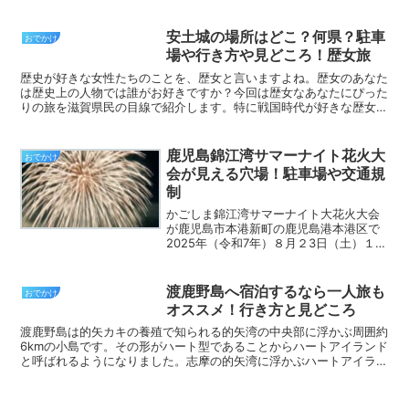
ではオムツ替えや授乳はどこが良いのか？また、新幹線の中...
安土城の場所はどこ？何県？駐車
おでかけ
場や行き方や見どころ！歴女旅
歴史が好きな女性たちのことを、歴女と言いますよね。歴女のあなた
は歴史上の人物では誰がお好きですか？今回は歴女なあなたにぴった
りの旅を滋賀県民の目線で紹介します。特に戦国時代が好きな歴女に
おすすめなのが滋賀県への旅なのです！滋賀県はあまり知ら...
鹿児島錦江湾サマーナイト花火大
おでかけ
会が見える穴場！駐車場や交通規
制
かごしま錦江湾サマーナイト大花火大会
が鹿児島市本港新町の鹿児島港本港区で
2025年（令和7年）８月２3日（土）１
９：３０～花火大会が開催されます。打
ち上げ場所の近くの会場では、例年かな
り混雑していましたので、蜜を避けたい
渡鹿野島へ宿泊するなら一人旅も
おでかけ
という方に、かごしま...
オススメ！行き方と見どころ
渡鹿野島は的矢カキの養殖で知られる的矢湾の中央部に浮かぶ周囲約
6kmの小島です。その形がハート型であることからハートアイランド
と呼ばれるようになりました。志摩の的矢湾に浮かぶハートアイラン
ドは、家族連れでも楽しめますが、一人旅もオススメです...