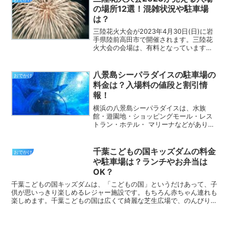
る人気のスポットです。...
の場所12選！混雑状況や駐車場
は？
三陸花火大会が2023年4月30日(日)に岩
手県陸前高田市で開催されます。三陸花
火大会の会場は、有料となっています。
また周辺は交通規制もあり混雑が予想さ
れます。ここでは、三陸花火大会が見え
る穴場の場所を口コミなどを調べまとめ
八景島シーパラダイスの駐車場の
おでかけ
ました。参考にな...
料金は？入場料の値段と割引情
報！
横浜の八景島シーパラダイスは、水族
館・遊園地・ショッピングモール・レス
トラン・ホテル・ マリーナなどがあり、
子供から大人まで楽しめるアミューズメ
ントパークです。イルカショーや水槽ト
ンネルだけでなく遊園地もあり、家族や
千葉こどもの国キッズダムの料金
おでかけ
カップルが1日遊べる複合...
や駐車場は？ランチやお弁当は
OK？
千葉こどもの国キッズダムは、「こどもの国」というだけあって、子
供が思いっきり楽しめるレジャー施設です。もちろん赤ちゃん連れも
楽しめます。千葉こどもの国は広くて綺麗な芝生広場で、のんびりご
ろごろしたり、走りまわったり、ボールで遊んだり・・・！...