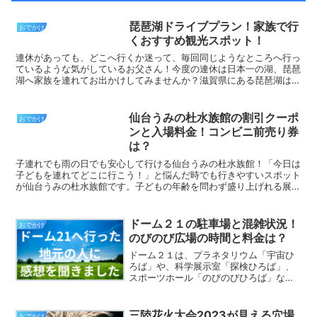
琵琶湖ドライブプラン！家族で行
おでかけ
くおすすめ観光スポット！
連休があっても、どこへ行くか迷って、毎回同じようなところへ行っ
ているような気がしているお父さん！今度の連休は日本一の湖、琵琶
湖へ家族を連れてお出かけしてみませんか？滋賀県にある琵琶湖はド
ライブするのに、とてもおすすめの観光地なのです。琵琶湖...
仙台うみの杜水族館の割引クーポ
おでかけ
ンと入場料金！コンビニ前売り券
は？
子連れでも雨の日でも安心して行ける仙台うみの杜水族館！「今日は
子どもを連れてどこに行こう！」と悩んだ時でも行きやすいスポット
が仙台うみの杜水族館です。子どもの年齢を問わず盛り上げれる展示
内容ですし、何といっても新しい水族館なので、どこを見て...
ドーム２１の駐車場と混雑状況！
おでかけ
のびのび広場の時間と料金は？
ドーム２１は、プラネタリウム「宇宙ひ
ろば」や、科学展示室「探検ひろば」、
スポーツホール「のびのびひろば」など
子供達が楽しみながら学べる体験型の施
設となっています。ドーム21は、雨の日
や暑い日や寒い日などでも子供連れ遊べ
三陸花火大会2023が見える穴場
おでかけ