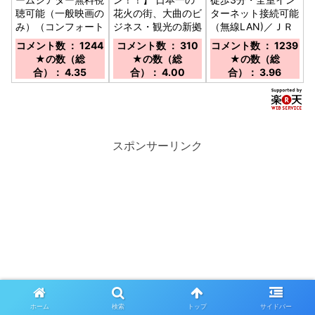
聴可能（一般映画の
花火の街、大曲のビ
ターネット接続可能
み）（コンフォート
ジネス・観光の新拠
（無線LAN)／ＪＲ
特典）／ＪＲ秋田新
点♪／大曲駅より徒
大曲駅より徒歩3分
コメント数 ： 1244
コメント数 ： 310
コメント数 ： 1239
幹線大曲駅より徒歩
歩約7分 秋田自動車
／秋田自動車道大曲
★の数（総
★の数（総
★の数（総
３分/大曲I.Cより車
道大曲ＩＣより約
ＩＣより１０分／秋
合）： 4.35
合）： 4.00
合）： 3.96
で約10分/秋田市よ
15分
田空港より秋田自動
り秋田自動車道利用
車道経由約５０分
で約40分
スポンサーリンク
ホーム
検索
トップ
サイドバー