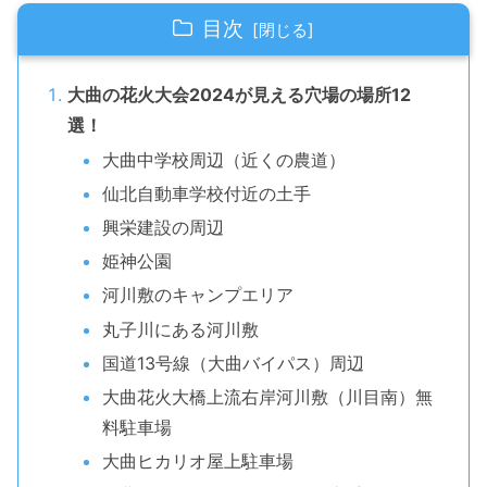
目次
大曲の花火大会2024が見える穴場の場所12
選！
大曲中学校周辺（近くの農道）
仙北自動車学校付近の土手
興栄建設の周辺
姫神公園
河川敷のキャンプエリア
丸子川にある河川敷
国道13号線（大曲バイパス）周辺
大曲花火大橋上流右岸河川敷（川目南）無
料駐車場
大曲ヒカリオ屋上駐車場