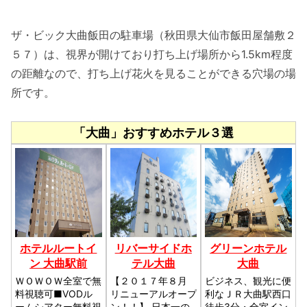
ザ・ビック大曲飯田の駐車場（秋田県大仙市飯田屋舗敷２
５７）は、視界が開けており打ち上げ場所から1.5km程度
の距離なので、打ち上げ花火を見ることができる穴場の場
所です。
「大曲」おすすめホテル３選
ホテルルートイ
リバーサイドホ
グリーンホテル
ン 大曲駅前
テル大曲
大曲
ＷＯＷＯＷ全室で無
【２０１７年８月
ビジネス、観光に便
料視聴可■VODル
リニューアルオープ
利なＪＲ大曲駅西口
ームシアター無料視
ン！！】 日本一の
徒歩3分・全室イン