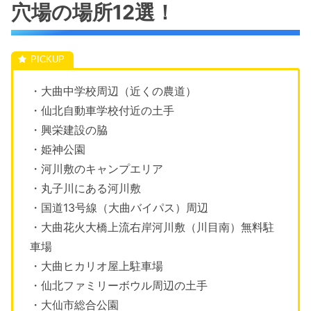
穴場の場所12選！
・大曲中学校周辺（近くの農道）
・仙北自動車学校付近の土手
・興栄建設の脇
・姫神公園
・河川敷のキャンプエリア
・丸子川にある河川敷
・国道13号線（大曲バイパス）周辺
・大曲花火大橋上流右岸河川敷（川目南）無料駐
車場
・大曲ヒカリオ屋上駐車場
・仙北ファミリーボウル周辺の土手
・大仙市総合公園