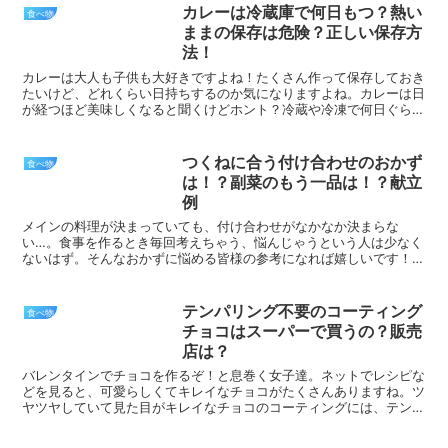
れば嬉しく思います。また、よく食べる
カレーは冷蔵庫で何日もつ？熱い
食べ物
coco壱（ココイチ...
ままの保存は危険？正しい保存方
法！
カレーは大人も子供も大好きですよね！たくさん作って保存しておき
たいけど、どれくらい日持ちするのか気になりますよね。カレーは日
が経つほど美味しくなると聞くけどホント？冷蔵や冷凍で何日ぐらい
日持ちするのか？カレーの保存期間と正しい保存方法につい...
つくねに合う付け合わせのおかず
食べ物
は！？副菜のもう一品は！？献立
例
メインの料理が決まっていても、付け合わせがなかなか決まらな
い…。食事を作るとき毎回考えちゃう、悩んじゃうという人は少なく
ないはず。そんなおかずに悩める皆様の参考になれば嬉しいです！と
いうことで、今回は“つくね”です。つくね、美味しいですよね...
テンパリング不要のコーティング
食べ物
チョコはスーパーで買うの？販売
店は？
バレンタインでチョコを作るぞ！と息巻く女子達。ネットでレシピな
どを見ると、可愛らしくてキレイなチョコがたくさんありますね。ツ
ヤツヤしていて見た目がキレイなチョコのコーティングには、テンパ
リングという作業が必要不可欠。「テンパリングが難しくて...