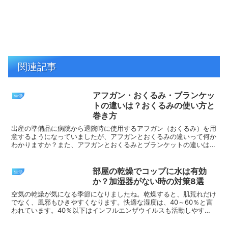
関連記事
アフガン・おくるみ・ブランケッ
生活
トの違いは？おくるみの使い方と
巻き方
出産の準備品に病院から退院時に使用するアフガン（おくるみ）を用
意するようになっていましたが、アフガンとおくるみの違いって何か
わかりますか？また、アフガンとおくるみとブランケットの違いは何
なのか？さらには、おくるみの使い方や巻き方についても紹...
部屋の乾燥でコップに水は有効
生活
か？加湿器がない時の対策8選
空気の乾燥が気になる季節になりましたね。乾燥すると、肌荒れだけ
でなく、風邪もひきやすくなります。快適な湿度は、40～60％と言
われています。40％以下はインフルエンザウイルスも活動しやすく
なります。反対に60％以上は、ダニやカビが発生しやす...