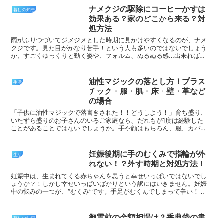
ナメクジの駆除にコーヒーかすは
暮しの知恵
効果ある？家のどこから来る？対
処方法
雨がふりつづいてジメジメとした時期に見かけやすくなるのが、ナメ
クジです。見た目がかなり苦手！という人も多いのではないでしょう
か。すごくゆっくりと動く姿や、フォルム、ぬるぬる感…出来れば見
たくないですね。それでもナメクジに遭遇したらどうしてい...
油性マジックの落とし方！プラス
生活
チック・服・肌・床・壁・革など
の場合
「子供に油性マジックで落書きされた！！どうしよう！」育ち盛り、
いたずら盛りのお子さんのいるご家庭なら、だれもが1度は経験した
ことがあることではないでしょうか。手や顔はもちろん、服、カバ
ン、ランドセルといった学用品、家のテーブル、壁…子供って...
妊娠後期に手のむくみで指輪が外
生活
れない！？外す時期と対処方法！
妊娠中は、生まれてくる赤ちゃんを思うと幸せいっぱいではないでし
ょうか？！しかし幸せいっぱいばかりという訳にはいきません。妊娠
中の悩みの一つが、“むくみ”です。手足がむくんでしまって辛い！と
いう妊婦さんはよく聞きます。むくみで注意してほしいの...
御霊前の金額相場は？香典袋の書
暮しの知恵