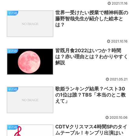
2021.11.16
世界一受けたい授業で精神科医の
その他
藤野智哉先生が紹介した絵本と
は？
2021.10.16
皆既月食2022はいつか？時間
その他
は？赤い理由とは？わかりやすく
解説
2021.05.21
歌姫ランキング結果？ベスト30
その他
の1位は誰？TBS「本当のとこ教
えて」
2020.10.06
CDTVクリスマス4時間SPのタイ
その他
ムテーブル！キンプリ出演はい