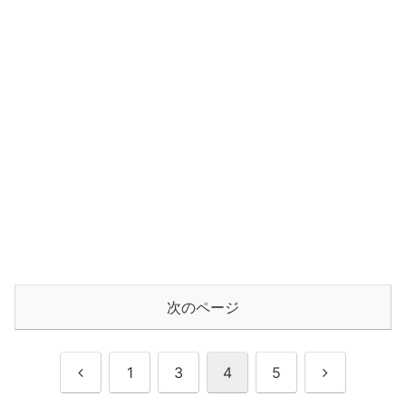
次のページ
前
次
1
3
4
5