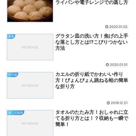
ライパンや電子レンジでの蒸し方
2020.01.02
グラタン皿の洗い方！焦げの上手
家事
な落とし方とは⁉こびりつかない
方法
2020.01.01
カエルの折り紙でかわいい作り
折り紙
方！ぴょんぴょん跳ねる蛙の簡単
な折り方
2019.12.21
タオルのたたみ方！おしゃれに立
暮しの知恵
てる折り方とは！？収納も一瞬で
簡単！