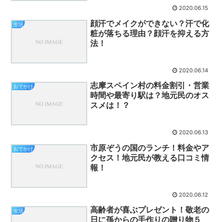
2020.06.15
顔汗でメイクができない？汗で化
生活
粧が落ちる理由？顔汗を抑える方
法！
2020.06.14
志摩スペイン村の料金割引・営業
おでかけ
時間や最寄り駅は？地元民のオス
スメは！？
2020.06.13
市原ぞうの国のランチ！料金やア
おでかけ
クセス！地元民が教える口コミ情
報！
2020.06.12
高齢者が喜ぶプレゼント！敬老の
生活
日に孫からの手作りの贈り物５