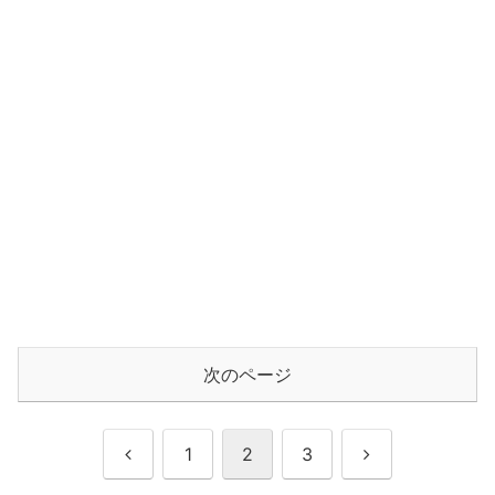
次のページ
前
次
1
2
3