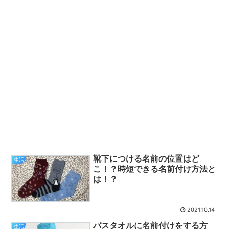
靴下につける名前の位置はど
生活
こ！？時短できる名前付け方法と
は！？
2021.10.14
バスタオルに名前付けをする方
生活