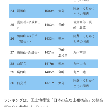
阿蘇・くじゅう
24
涌蓋山
1500m
大分
とその周辺
雲仙岳<平成新山
佐賀西部・長
25
1483m
長崎
>
崎・島原
阿蘇山<根子岳
阿蘇・くじゅう
26
1433m
熊本
（猫岳）>
とその周辺
宮崎・
27
霧島山<新燃岳>
1421m
九州南部
鹿児島
28
白髪岳
1417m
熊本
九州山地
29
尾鈴山
1405m
宮崎
九州山地
阿蘇・くじゅう
30
鶴見岳
1375m
大分
とその周辺
ランキングは、国土地理院「日本の主な山岳標高」の標高
データを参考にしています。