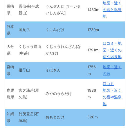
地図・近く
長崎
雲仙岳[平成
うんぜんだけ[へいせ
1483m
の宿と温泉
県
新山]
いしんざん]
地
熊本
国見岳
くにみだけ
1739m
県
口コミ・地
大分
くじゅう連山
くじゅうれんざん[な
1791m
図・近くの
県
[中岳]
かだけ]
宿や温泉地
宮崎
1756
地図・近く
祖母山
そぼさん
県
ｍ
の宿
口コミ
鹿児
宮之浦岳(屋
1936
地図・近く
みやのうらだけ
島県
久島)
ｍ
の宿や温泉
地
沖縄
於茂登岳(石
おもとだけ
526ｍ
県
垣島)