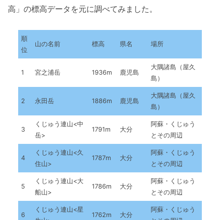
高」の標高データを元に調べてみました。
順
山の名前
標高
県名
場所
位
大隅諸島（屋久
1
宮之浦岳
1936m
鹿児島
島）
大隅諸島（屋久
2
永田岳
1886m
鹿児島
島）
くじゅう連山<中
阿蘇・くじゅう
3
1791m
大分
岳>
とその周辺
くじゅう連山<久
阿蘇・くじゅう
4
1787m
大分
住山>
とその周辺
くじゅう連山<大
阿蘇・くじゅう
5
1786m
大分
船山>
とその周辺
くじゅう連山<星
阿蘇・くじゅう
6
1762m
大分