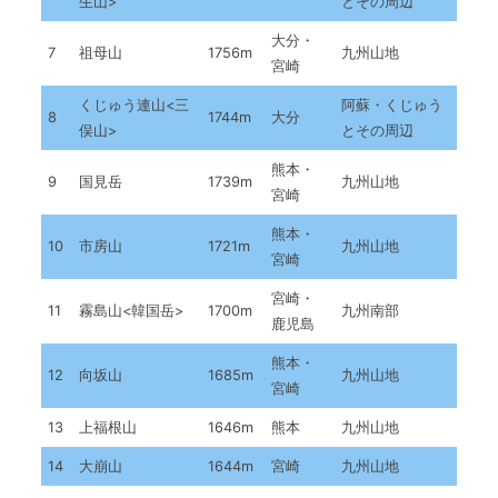
生山>
とその周辺
大分・
7
祖母山
1756m
九州山地
宮崎
くじゅう連山<三
阿蘇・くじゅう
8
1744m
大分
俣山>
とその周辺
熊本・
9
国見岳
1739m
九州山地
宮崎
熊本・
10
市房山
1721m
九州山地
宮崎
宮崎・
11
霧島山<韓国岳>
1700m
九州南部
鹿児島
熊本・
12
向坂山
1685m
九州山地
宮崎
13
上福根山
1646m
熊本
九州山地
14
大崩山
1644m
宮崎
九州山地