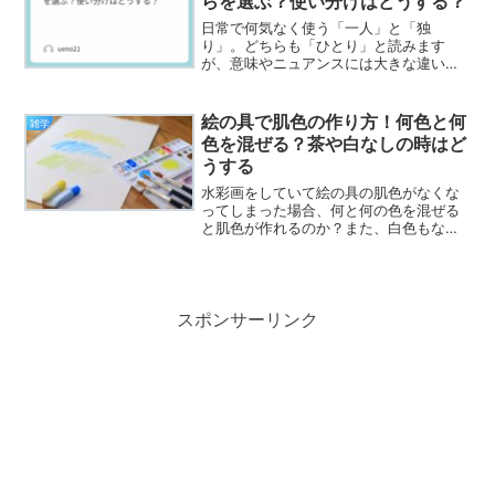
らを選ぶ？使い分けはどうする？
日常で何気なく使う「一人」と「独
り」。どちらも「ひとり」と読みます
が、意味やニュアンスには大きな違いが
あります。本記事では、言葉の背景や心
理的要素、文化的視点までを含めて詳し
く解説し、例文や日常シーンを交えて理
絵の具で肌色の作り方！何色と何
雑学
解を深めます。「一人」と「独り...
色を混ぜる？茶や白なしの時はど
うする
水彩画をしていて絵の具の肌色がなくな
ってしまった場合、何と何の色を混ぜる
と肌色が作れるのか？また、白色もない
場合はどうしたら肌色ができるのだろう
か？悩むところです。ここでは、絵具の
肌色の作り方を紹介しています。また、
肝心な白色がない場合も紹...
スポンサーリンク