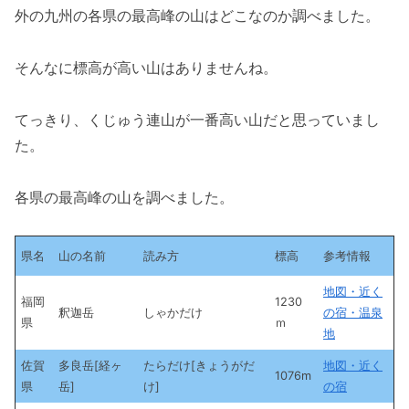
外の九州の各県の最高峰の山はどこなのか調べました。
そんなに標高が高い山はありませんね。
てっきり、くじゅう連山が一番高い山だと思っていまし
た。
各県の最高峰の山を調べました。
県名
山の名前
読み方
標高
参考情報
地図・近く
福岡
1230
釈迦岳
しゃかだけ
の宿・温泉
県
ｍ
地
佐賀
多良岳[経ヶ
たらだけ[きょうがだ
地図・近く
1076m
県
岳]
け]
の宿