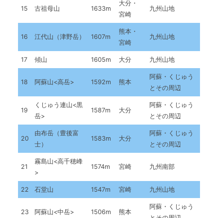
大分・
15
古祖母山
1633m
九州山地
宮崎
熊本・
16
江代山（津野岳）
1607m
九州山地
宮崎
17
傾山
1605m
大分
九州山地
阿蘇・くじゅう
18
阿蘇山<高岳>
1592m
熊本
とその周辺
くじゅう連山<黒
阿蘇・くじゅう
19
1587m
大分
岳>
とその周辺
由布岳（豊後富
阿蘇・くじゅう
20
1583m
大分
士）
とその周辺
霧島山<高千穂峰
21
1574m
宮崎
九州南部
>
22
石堂山
1547m
宮崎
九州山地
阿蘇・くじゅう
23
阿蘇山<中岳>
1506m
熊本
とその周辺