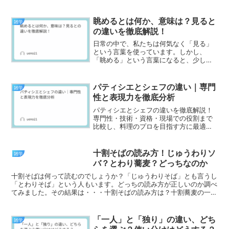
生日前の年齢は "1" を引いてください。
大正15年は12月25日、昭和64年は1月7
日、平成31年は4月30日までです。西
眺めるとは何か、意味は？見ると
雑学
暦...
の違いを徹底解説！
日常の中で、私たちは何気なく「見る」
という言葉を使っています。しかし、
「眺める」という言葉になると、少し雰
囲気が変わる気がしませんか？同じ“視
る”行為でありながら、「眺める」にはど
こか静かで、感情を含んだ響きがありま
パティシエとシェフの違い｜専門
雑学
す。たとえば——「テレビ...
性と表現力を徹底分析
パティシエとシェフの違いを徹底解説！
専門性・技術・資格・現場での役割まで
比較し、料理のプロを目指す方に最適の
内容です。
十割そばの読み方！じゅうわりソ
雑学
バ？とわり蕎麦？どっちなのか
十割そばは何って読むのでしょうか？「じゅうわりそば」とも言うし
「とわりそば」という人もいます。どっちの読み方が正しいのか調べ
てみました。その結果は・・・十割そばの読み方は？十割蕎麦の一般
的な読み方は、「じゅうわりそば」が一般的です。また、地...
「一人」と「独り」の違い、どち
雑学