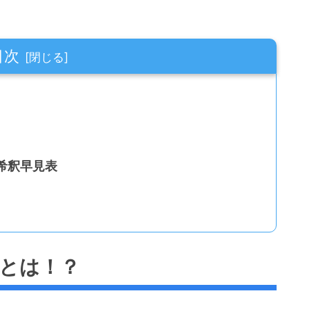
目次
希釈早見表
）とは！？