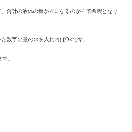
て、合計の液体の量が４になるのが４
倍希釈となり
いた数字の量の水を入れればOKです。
ます。