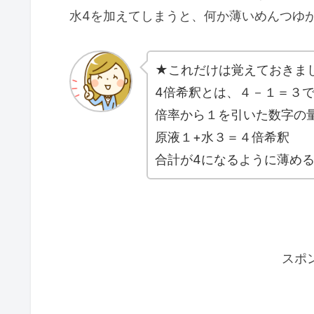
水4を加えてしまうと、何か薄いめんつゆ
★これだけは覚えておきま
4倍希釈とは、４－１＝３
倍率から１を引いた数字の
原液１+水３＝４倍希釈
合計が4になるように薄め
スポ