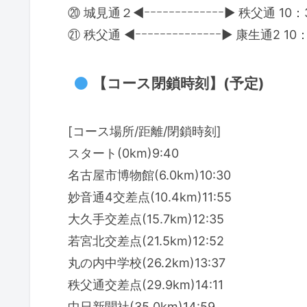
⑳ 城見通２◀ｰｰｰｰｰｰｰｰｰｰｰｰｰ▶ 秩父通 10
㉑ 秩父通 ◀ｰｰｰｰｰｰｰｰｰｰｰｰｰｰ▶ 康生通2 1
【コース閉鎖時刻】(予定)
[コース場所/距離/閉鎖時刻]
スタート(0km)9:40
名古屋市博物館(6.0km)10:30
妙音通4交差点(10.4km)11:55
大久手交差点(15.7km)12:35
若宮北交差点(21.5km)12:52
丸の内中学校(26.2km)13:37
秩父通交差点(29.9km)14:11
中日新聞社(35.0km)14:59