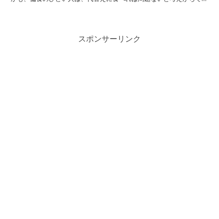
が、私の知人に、魚も肉もダメというかなりの偏食家がいま...
スポンサーリンク