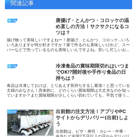
関連記事
唐揚げ・とんかつ・コロッケの温
食べ物
め直しの方法！サクサクになるコ
ツは？
揚げ物って美味しいですよねー！唐揚げ、とんかつ、コロッケ…いろ
いろありますが何が好きですか？家で作るのも美味しいけれど、スー
パーなどで売っているものも美味しいんですよね。安いし忙しいお母
さんは、よく買って帰ったりしているのでは？買って帰った...
冷凍食品の賞味期限切れはいつま
食べ物
でOK!?開封後や手作り食品の日
持ちは？
食品は冷凍しておけば、とりあえず長持ちするし最強！と思っている
主婦のみなさん！具体的に、どのくらい賞味期限は大丈夫なのか知っ
ていますか？また賞味期限が少しくらい切れていても、平気で使うと
いう人もいるのでは？とても便利な冷凍食品は忙しい主婦に...
出前館の注文方法！アプリやPC
その他
サイトからデリバリー(出前)しよ
う
出前館は、ピザ・寿司・カレー・中華・
弁当など全国2万店以上の店からデリバリ