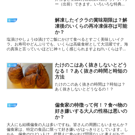
ー（出前）できます。いろいろな特典や
クーポンなどもあります。さらにTポイン
トもたまるようになっています。登録か
ら注文方法までを紹介していきます。出
解凍したイクラの賞味期限は？解
食べ物
前館の会員登録のやり...
凍後のいくらの再冷凍保存は可能
か？
塩漬けやしょうゆ漬けでご飯にかけて食べるとすごく美味しいイク
ラ。お寿司やどんぶりでも、いくらは高級食材として大活躍です。海
の真珠と言っていいほどに神々しく感じられますよね!!いくらは子供
から大人にかけて、幅広い年代に大人気。しかし、旬の時期...
たけのこはあく抜きしないとどう
食べ物
なる！？あく抜きの時間と時短の
方法
たけのこのあく抜きの時間は？時短は？
あく抜きしないとどうなるの！？
偏食家の特徴って何！？食べ物の
食べ物
好き嫌いする大人の性格は悪いの
か？
大人にも結構偏食の人は多いですね。皆さんの周囲にもいませんか？
偏食家は、特定の食品に限って好き嫌いがはっきりとしています。し
かも、偏食のひどい人は、代替えに食べれば問題ないと考えがちです