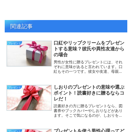
関連記事
口紅やリップクリームをプレゼン
プレゼント
トする意味？彼氏や異性友達から
の場合
男性が女性に贈るプレゼントには、それ
ぞれに意味があると言われています。口
紅もその一つです。彼女や友達、母親値
のプレゼントに、口紅を贈る場合、それ
ぞれにどのような意味合いがあるのでし
ょうか。口紅をプレゼントする意味は？
しおりのプレゼントの意味や選ぶ
プレゼント
彼女・友達・母などに贈る...
ポイント！読書好きに贈るならコ
レだ！
読書好きの方に贈るプレゼントなら、図
書券やブックカバーやしおりなどがあり
ます。そこで気になるのが、しおりをプ
レゼントするときの意味です。あまり意
味のないようなイメージですが、贈る側
からしたら、相手への願いが込められて
プレゼントを使う男性心理ってど
プレゼント