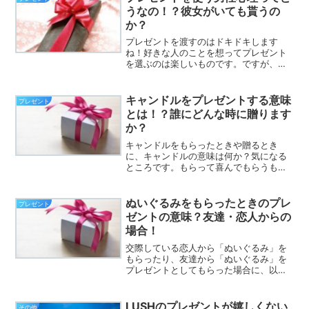
いるということです。読書...
うなの！？彼女がいても貰うの
か？
プレゼントを渡すのはドキドキします
ね！好きな人のことを想ってプレゼント
を選ぶのは楽しいものです。ですが、彼
氏が他の女性からプレゼントを貰ったと
したら？そしてそのプレゼントを使って
いたとしたら？なぜ男性は彼女がいても
キャンドルをプレゼントする意味
プレゼント
プレゼントを貰うのか。男性...
とは！？誰にどんな時に贈ります
か？
キャンドルをもらったときや贈るとき
に、キャンドルの意味は何か？気になる
ところです。もらって喜んでもらうもの
がベストだと思いますので、キャンドル
の意味が分かった上でプレゼントすると
より思いも伝わることでしょう！この記
ぬいぐるみをもらったときのプレ
プレゼント
事がお役に立てることができ...
ゼントの意味？友達・恋人からの
場合！
交際している恋人から「ぬいぐるみ」を
もらったり、友達から「ぬいぐるみ」を
プレゼントとしてもらった場合に、以前
から自分が欲しいと思っていたものであ
れば納得ともいえます。また趣味で集め
ていると言うことを、相手が知っていて
LUSHのプレゼントが嬉しくない
その他