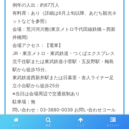
例年の人出：約67万人
有料席：あり（詳細は6月上旬以降、あだち観光ネ
ットなどを参照）
会場：荒川河川敷(東京メトロ千代田線鉄橋～西新
井橋間)
会場アクセス：【電車】
JR・東京メトロ・東武鉄道・つくばエクスプレス
北千住駅または東武鉄道小菅駅・五反野駅・梅島
駅から徒歩15分。
東武鉄道西新井駅または日暮里・舎人ライナー足
立小台駅から徒歩25分
※当日は会場周辺で交通規制あり
駐車場：無
問い合わせ：03-3880-0039 お問い合わせコール
あだち(8:00～20:00)
公式サイト：https://www.adachikanko.net/
ホーム
検索
トップ
サイドバー