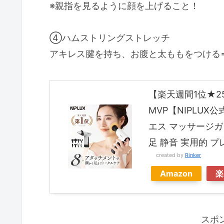
※親指を見るように顔を上げること！
④ハムストリングストレッチ
アキレス腱を持ち、お腹と太ももをつける
【楽天週間1位★2
MVP【NIPLUX公
エス マッサージガ
足 静音 実用的 
created by
Rinker
Amazon
楽
スポ