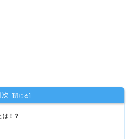
目次
とは！？