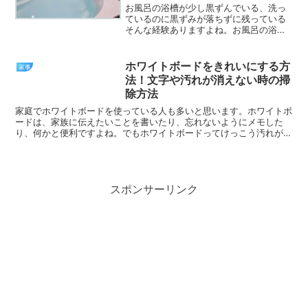
お風呂の浴槽が少し黒ずんでいる、洗っ
ているのに黒ずみが落ちずに残っている
そんな経験ありますよね。お風呂の浴槽
の黒ずみを落とすのにカビキラーや重曹
は効果があるのでしょうか。カビキラー
や重曹は浴槽の黒ずみを落とす効果があ
ホワイトボードをきれいにする方
家事
ります。浴槽が黒ずむ原因...
法！文字や汚れが消えない時の掃
除方法
家庭でホワイトボードを使っている人も多いと思います。ホワイトボ
ードは、家族に伝えたいことを書いたり、忘れないようにメモした
り、何かと便利ですよね。でもホワイトボードってけっこう汚れが目
立つんですよね。何度もペンで書いたり消したりを繰り返して...
スポンサーリンク