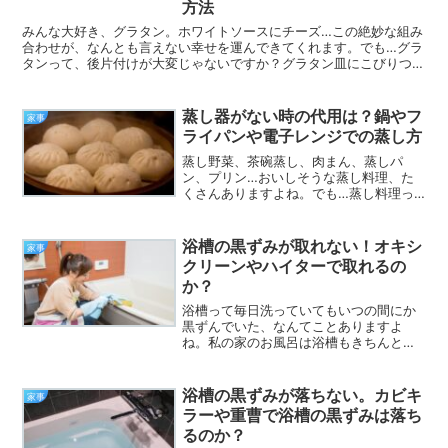
方法
みんな大好き、グラタン。ホワイトソースにチーズ…この絶妙な組み
合わせが、なんとも言えない幸せを運んできてくれます。でも…グラ
タンって、後片付けが大変じゃないですか？グラタン皿にこびりつい
た焦げ汚れ…意外としぶとく、スポンジで普通に洗ったぐら...
蒸し器がない時の代用は？鍋やフ
家事
ライパンや電子レンジでの蒸し方
蒸し野菜、茶碗蒸し、肉まん、蒸しパ
ン、プリン…おいしそうな蒸し料理、た
くさんありますよね。でも…蒸し料理っ
て、蒸し器がないと作れないの？蒸し器
って、何気に大きいから、欲しいんだけ
ど置き場がなくって…そんなことを思っ
浴槽の黒ずみが取れない！オキシ
家事
たことはありませんか？実は...
クリーンやハイターで取れるの
か？
浴槽って毎日洗っていてもいつの間にか
黒ずんでいた、なんてことありますよ
ね。私の家のお風呂は浴槽もきちんと洗
っているのにいつの間にか所々黒ずみが
めだってきていることが有ります。浴槽
の黒ずみを取るのに効果的な洗剤は何で
浴槽の黒ずみが落ちない。カビキ
家事
しょうか。オキシクリーンや...
ラーや重曹で浴槽の黒ずみは落ち
るのか？