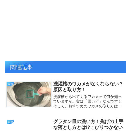
関連記事
洗濯槽のワカメがなくならない？
家事
原因と取り方！
洗濯槽から出てくるワカメって何か知っ
ていますか。実は「黒カビ」なんです！
そして、おすすめのワカメの取り方は洗
濯機メーカー純正の「洗濯槽クリーナ
ー」を使って洗濯槽をお掃除する方法で
す。ここでは、洗濯槽のワカメ「黒カ
グラタン皿の洗い方！焦げの上手
家事
ビ」の取り方と、ワカメが発生...
な落とし方とは⁉こびりつかない