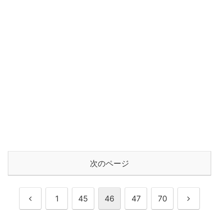
次のページ
前
次
1
45
46
47
70