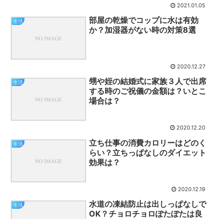
2021.01.05
部屋の乾燥でコップに水は有効
生活
か？加湿器がない時の対策8選
2020.12.27
甥や姪の結婚式に家族３人で出席
生活
する時のご祝儀の金額は？いとこ
場合は？
2020.12.20
立ち仕事の消費カロリーはどのく
生活
らい？立ちっぱなしのダイエット
効果は？
2020.12.19
水道の凍結防止は出しっぱなしで
生活
OK？チョロチョロぽたぽたは良