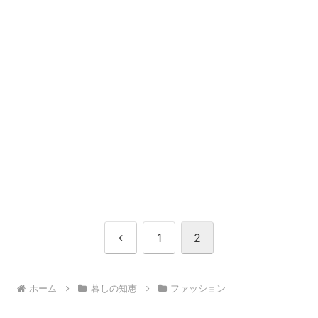
前
1
2
へ
ホーム
暮しの知恵
ファッション