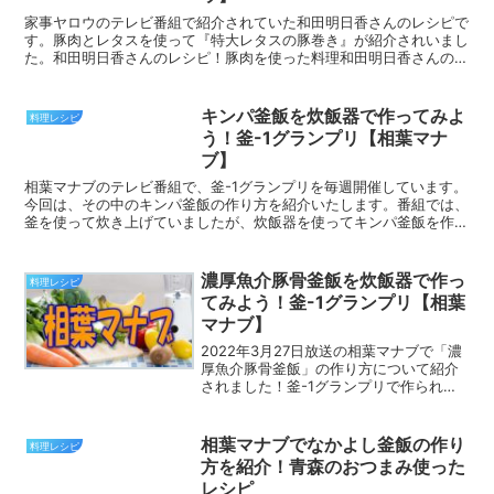
家事ヤロウのテレビ番組で紹介されていた和田明日香さんのレシピで
す。豚肉とレタスを使って『特大レタスの豚巻き』が紹介されいまし
た。和田明日香さんのレシピ！豚肉を使った料理和田明日香さんのレ
シピは、簡単にできる料理です。今回は、豚肉とレタスを使...
キンパ釜飯を炊飯器で作ってみよ
料理レシピ
う！釜-1グランプリ【相葉マナ
ブ】
相葉マナブのテレビ番組で、釜-1グランプリを毎週開催しています。
今回は、その中のキンパ釜飯の作り方を紹介いたします。番組では、
釜を使って炊き上げていましたが、炊飯器を使ってキンパ釜飯を作っ
てみましょう！追伸＞＞釜-1グランプリでキンパ釜飯を...
濃厚魚介豚骨釜飯を炊飯器で作っ
料理レシピ
てみよう！釜-1グランプリ【相葉
マナブ】
2022年3月27日放送の相葉マナブで「濃
厚魚介豚骨釜飯」の作り方について紹介
されました！釜-1グランプリで作られた
「濃厚魚介豚骨釜飯」のレシピを炊飯器
で作ってみましょう。濃厚魚介豚骨釜飯
のレシピ濃厚魚介豚骨釜飯の材料
相葉マナブでなかよし釜飯の作り
料理レシピ
米・・・3合チャーシュ...
方を紹介！青森のおつまみ使った
レシピ