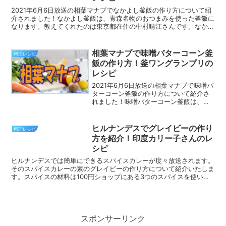
2021年6月6日放送の相葉マナブでなかよし釜飯の作り方について紹
介されました！なかよし釜飯は、青森名物のおつまみを使った釜飯に
なります。教えてくれたのは東京都在住の中村晴江さんです。なかよ
し釜飯のレシピなかよし釜飯は、故郷の青森名物のおつ...
相葉マナブで味噌バターコーン釜
料理レシピ
飯の作り方！釜ワングランプリの
レシピ
2021年6月6日放送の相葉マナブで味噌バ
ターコーン釜飯の作り方について紹介さ
れました！味噌バターコーン釜飯は、
釜-1グランプリで11連勝していた岐阜名
物合体釜飯を破った釜飯です。味噌バタ
ーコーン釜飯のレシピ味噌バターコーン
ヒルナンデスでグレイビーの作り
料理レシピ
釜飯を炊飯器で作...
方を紹介！印度カリー子さんのレ
シピ
ヒルナンデスでは簡単にできるスパイスカレーが度々放送されます。
そのスパイスカレーの素のグレイビーの作り方について紹介いたしま
す。スパイスの材料は100円ショップにある3つのスパイスを使いま
す。教えてくれるのは現役東大院生でスパイス料理研究家...
スポンサーリンク