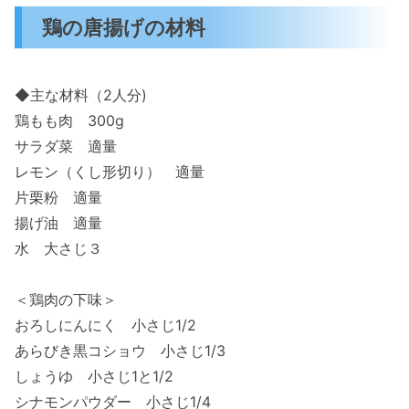
鶏の唐揚げの材料
◆主な材料（2人分)
鶏もも肉 300g
サラダ菜 適量
レモン（くし形切り） 適量
片栗粉 適量
揚げ油 適量
水 大さじ３
＜鶏肉の下味＞
おろしにんにく 小さじ1/2
あらびき黒コショウ 小さじ1/3
しょうゆ 小さじ1と1/2
シナモンパウダー 小さじ1/4