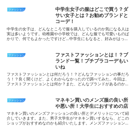
すすめのショップやコーディネイト、さ
らには、服を選ぶポイントなどについて
中学生女子の服はどこで買う？ダ
ファッション
も紹介していきます。...
サい女子とは？お勧めブランドと
コーデ！
中学生の女子は、どんなところで服を購入しているのか気になる人は
実は多いようです。幼稚園や小学校では、どんな服でも可愛いものば
かりで、何でもよかったですけど…中学生にもなると、好みがはっき
りとしてくる年代でもありますよね。今回は、中学生の女子...
ファストファッションとは！？ブ
ファッション
ランド一覧！プチプラコーデもい
いね
ファストファッションとは何だろう！？どんなファッションの事だろ
う！？良く聞くけど、よくわからなかったので調べてみた。今回は、
ファストファッションとは何か？また、どんなブランドがあるのか？
を一覧にして紹介いたします。ファストファッションとは！...
マネキン買いのメンズ服の良い所
ファッション
や悪い所！大学生におすすめの店
マネキン買いのメンズファッションの良い所とデメリットについて紹
介していきます。また、男子大学生がマネキン買いするなら、どこの
ショップがおすすめなのかも紹介いたします。メンズファッションで
お悩みであれば、当記事が少しでもお役に立てることができ...