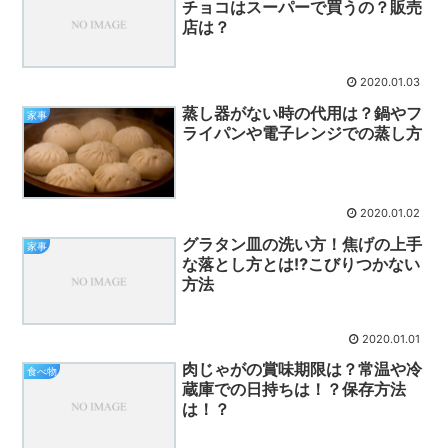
チョコはスーパーで買うの？販売
店は？
2020.01.03
蒸し器がない時の代用は？鍋やフ
家事
ライパンや電子レンジでの蒸し方
2020.01.02
グラタン皿の洗い方！焦げの上手
家事
な落とし方とは⁉こびりつかない
方法
2020.01.01
肉じゃがの賞味期限は？常温や冷
食べ物
蔵庫での日持ちは！？保存方法
は！？