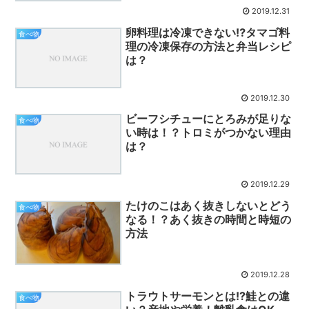
2019.12.31
卵料理は冷凍できない⁉タマゴ料
食べ物
理の冷凍保存の方法と弁当レシピ
は？
2019.12.30
ビーフシチューにとろみが足りな
食べ物
い時は！？トロミがつかない理由
は？
2019.12.29
たけのこはあく抜きしないとどう
食べ物
なる！？あく抜きの時間と時短の
方法
2019.12.28
トラウトサーモンとは!?鮭との違
食べ物